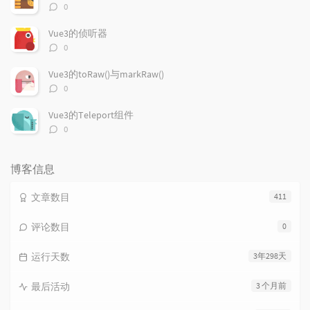
评
0
论
数：
Vue3的侦听器
评
0
论
数：
Vue3的toRaw()与markRaw()
评
0
论
数：
Vue3的Teleport组件
评
0
论
数：
博客信息
文章数目
411
评论数目
0
运行天数
3年298天
最后活动
3 个月前