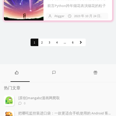
前言Python跨年烟花表演烟花的粒子
类程序设计 class ...
Atigger
2023 年 10 月 24 日
关
1
2
3
4
...
6
热
最
随
门
新
机
热门文章
文
评
文
章
论
章
[原创]mangabz漫画网爬取
评
0
论
数：
把哪吒监控装进口袋：一款更适合手机使用的 Android 客户端