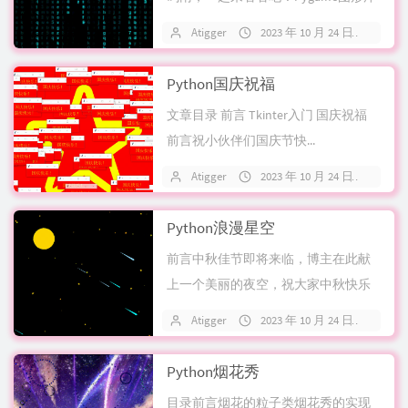
Pygame入门Pygame是一个...
Atigger
2023 年 10 月 24 日
关
Python国庆祝福
文章目录 前言 Tkinter入门 国庆祝福
前言祝小伙伴们国庆节快...
Atigger
2023 年 10 月 24 日
关
Python浪漫星空
前言中秋佳节即将来临，博主在此献
上一个美丽的夜空，祝大家中秋快乐
吖！ Python绘图基础Tu...
Atigger
2023 年 10 月 24 日
关
Python烟花秀
目录前言烟花的粒子类烟花秀的实现