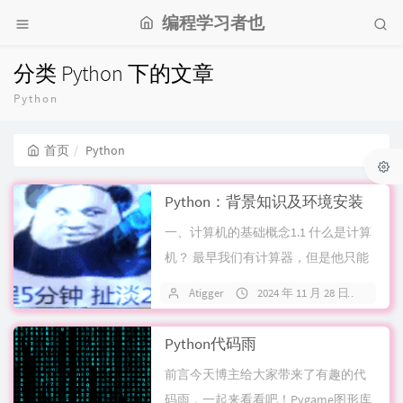
编程学习者也
分类 Python 下的文章
Python
首页
Python
Python：背景知识及环境安装
一、计算机的基础概念1.1 什么是计算
机？ 最早我们有计算器，但是他只能
完成算数运算的功能&n...
Atigger
2024 年 11 月 28 日
关
Python代码雨
前言今天博主给大家带来了有趣的代
码雨，一起来看看吧！Pygame图形库