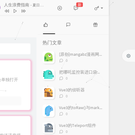
人生浪费指南
新
- 夏日入侵企画
和宇宙的温柔关联
房东的猫
One Last Kiss
宇多田ヒカル
热
最
随
下一个天亮
郭静
门
新
机
热门文章
文
评
文
爱情讯息
郭静
章
论
章
[原创]mangabz漫画网爬取
人生浪费指南
夏日入侵企画
评
0
论
一样的月光
徐佳莹
数：
把哪吒监控装进口袋：一款更适合手机使用的 Android 客户端
评
0
令会单独打开
论
数：
Vue3的侦听器
评
0
论
数：
Vue3的toRaw()与markRaw()
评
0
论
数：
Vue3的Teleport组件
评
0