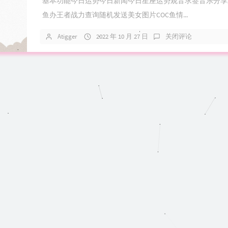
基本功能今日运势今日新闻今日星座运势观音求签音乐分享
鱼办王者战力查询随机发送美女图片COC鱼情...
Atigger
2022 年 10 月 27 日
关闭评论