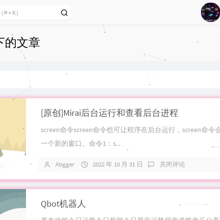
1
i 下的文章
2
3
4
5
6
[原创]Mirai后台运行和查看后台进程
screen命令screen命令也可让程序在后台运行，screen命
一个新的窗口。命令1：s...
Atigger
2022 年 10 月 31 日
关闭评论
Qbot机器人