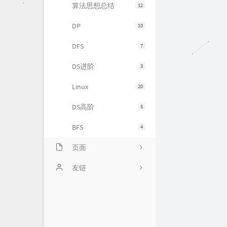
算法思想总结
12
DP
10
DFS
7
DS进阶
3
Linux
20
DS高阶
5
BFS
4
页面
时光机
友链
仓库
PetPet图片生成
留言板
QQ机器人