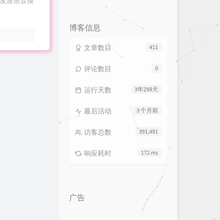
发送语音摸
论
数：
博客信息
文章数目
411
评论数目
0
运行天数
3年298天
最后活动
3 个月前
访客总数
391,491
响应耗时
172 ms
广告