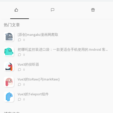
热
最
随
门
新
机
热门文章
文
评
文
章
论
章
[原创]mangabz漫画网爬取
评
0
论
数：
把哪吒监控装进口袋：一款更适合手机使用的 Android 客户端
评
0
论
数：
Vue3的侦听器
评
0
论
数：
Vue3的toRaw()与markRaw()
评
0
论
数：
Vue3的Teleport组件
评
0
论
数：