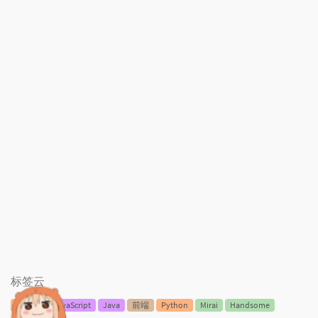
标签云
服务器
JavaScript
Java
前端
Python
Mirai
Handsome