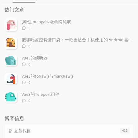
热
最
随
门
新
机
热门文章
文
评
文
章
论
章
[原创]mangabz漫画网爬取
评
0
论
数：
把哪吒监控装进口袋：一款更适合手机使用的 Android 客户端
评
0
论
数：
Vue3的侦听器
评
0
论
数：
Vue3的toRaw()与markRaw()
评
0
论
数：
Vue3的Teleport组件
评
0
论
数：
博客信息
文章数目
411