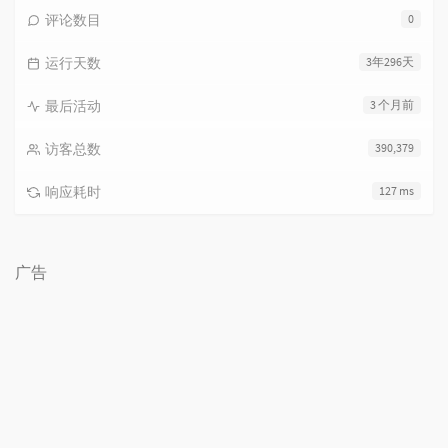
评论数目
0
运行天数
3年296天
最后活动
3 个月前
访客总数
390,379
响应耗时
127 ms
广告