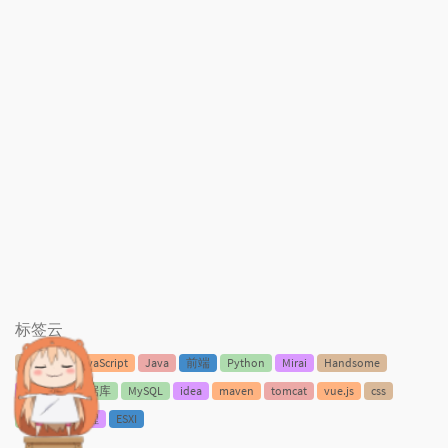
标签云
服务器
JavaScript
Java
前端
Python
Mirai
Handsome
Centos
数据库
MySQL
idea
maven
tomcat
vue.js
css
react.js
编程
ESXI