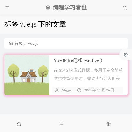
编程学习者也
标签 vue.js 下的文章
首页
vue.js
Vue3的ref()和reactive()
ref()定义响应式数据，多用于定义简单
数据类型使用时，需要进行导入但是
经过ref()定义后，会把变量包...
Atigger
2023 年 10 月 24 日
关