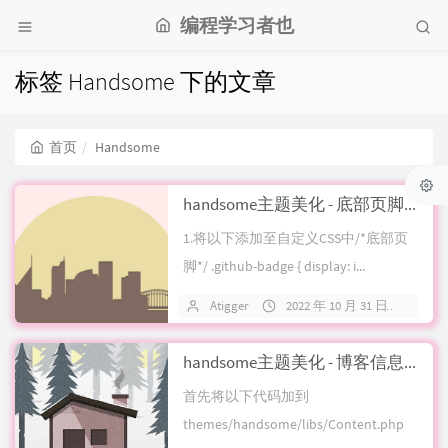
编程学习者也
标签 Handsome 下的文章
首页
Handsome
handsome主题美化 - 底部页脚版权美化
1.将以下添加至自定义CSS中/*底部页
脚*/ .github-badge { display: i...
Atigger
2022 年 10 月 31 日
关
handsome主题美化 - 博客信息添加访客数量和网站响应耗时
首先将以下代码加到
themes/handsome/libs/Content.php