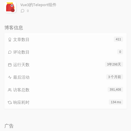
数：
Vue3的Teleport组件
评
0
论
数：
博客信息
文章数目
411
评论数目
0
运行天数
3年298天
最后活动
3 个月前
访客总数
391,408
响应耗时
134 ms
广告