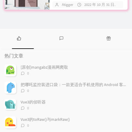
中放在class Co...
Atigger
2022 年 10 月 31 日
关
热
最
随
门
新
机
热门文章
文
评
文
章
论
章
[原创]mangabz漫画网爬取
评
0
论
数：
把哪吒监控装进口袋：一款更适合手机使用的 Android 客户端
评
0
论
数：
Vue3的侦听器
评
0
论
数：
Vue3的toRaw()与markRaw()
评
0
论