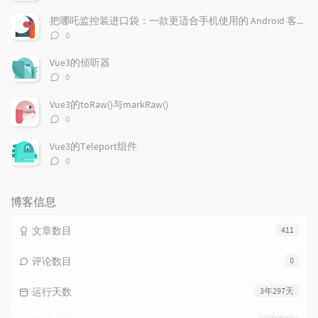
论
数：
把哪吒监控装进口袋：一款更适合手机使用的 Android 客户端
评
0
论
数：
Vue3的侦听器
评
0
论
数：
Vue3的toRaw()与markRaw()
评
0
论
数：
Vue3的Teleport组件
评
0
论
数：
博客信息
文章数目
411
评论数目
0
运行天数
3年297天