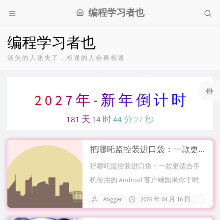
编程学习者也
编程学习者也
迷失的人迷失了，相逢的人会再相逢
2
0
2
7
年
-
新
年
倒
计
时
181 天
14 时
44 分
27 秒
把哪吒监控装进口袋：一款更适合手机使用的 Android 客户端
把哪吒监控装进口袋：一款更适合手
机使用的 Android 客户端如果你平时
已经在用哪吒监控管理服务器，大...
Atigger
2026 年 04 月 16 日
关