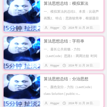
算法思想总结：模拟算法
一、模拟算法的总结1、本质：比葫芦
画瓢2、特点：思路较简单，根据题目
要求即可，代码量和细节较多3、解决
Atigger
2024 年 11 月 28 日
关
方...
算法思想总结：字符串
一、最长公共前缀. - 力扣
（LeetCode）思路1：两两比较 时间
复杂度mn ...
Atigger
2024 年 11 月 28 日
关
算法思想总结：分治思想
一、颜色划分. - 力扣（LeetCode）
class Solution { public: v...
Atigger
2024 年 11 月 28 日
关