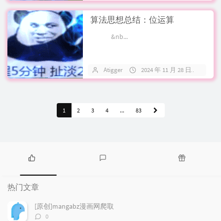
算法思想总结：位运算
&nb...
Atigger
2024 年 11 月 28 日
关
1
2
3
4
...
83
热
最
随
门
新
机
热门文章
文
评
文
章
论
章
[原创]mangabz漫画网爬取
评
0