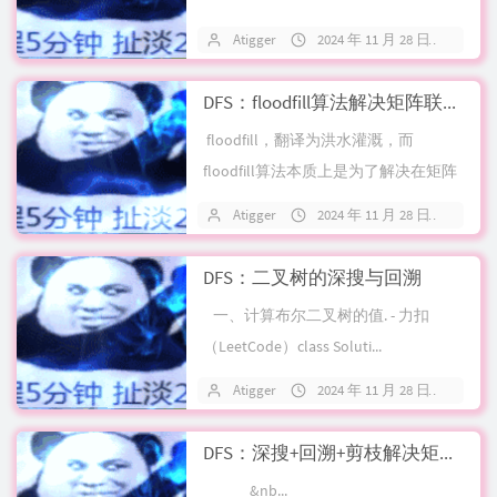
Atigger
2024 年 11 月 28 日
关
DFS：floodfill算法解决矩阵联通块问题
floodfill，翻译为洪水灌溉，而
floodfill算法本质上是为了解决在矩阵
中性质相同...
Atigger
2024 年 11 月 28 日
关
DFS：二叉树的深搜与回溯
一、计算布尔二叉树的值. - 力扣
（LeetCode）class Soluti...
Atigger
2024 年 11 月 28 日
关
DFS：深搜+回溯+剪枝解决矩阵搜索问题
&nb...