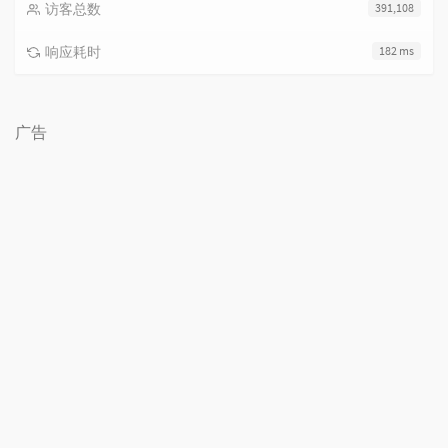
访客总数
391,108
响应耗时
182 ms
广告