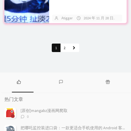
Atigger
2024 年 11 月 28 日
关
1
2
热
最
随
门
新
机
热门文章
文
评
文
章
论
章
[原创]mangabz漫画网爬取
评
0
论
数：
把哪吒监控装进口袋：一款更适合手机使用的 Android 客户端