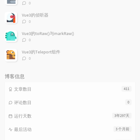
评
0
论
数：
Vue3的侦听器
评
0
论
数：
Vue3的toRaw()与markRaw()
评
0
论
数：
Vue3的Teleport组件
评
0
论
数：
博客信息
文章数目
411
评论数目
0
运行天数
3年297天
最后活动
3 个月前