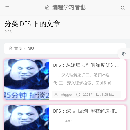
编程学习者也
分类 DFS 下的文章
DFS
首页
DFS
DFS：从递归去理解深度优先搜索
一、深入理解递归二、递归vs迭
代 三、深入理解搜索、回溯和剪
枝 四、汉诺...
Atigger
2024 年 11 月 28 日
关
DFS：深搜+回溯+剪枝解决排列、子集问题
&nb...