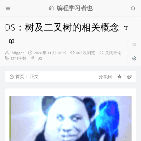
编程学习者也
DS：树及二叉树的相关概念
博
发
Atigger
2024 年 11 月 28 日
867 次浏览
关闭评论
主：
布
分
3748字数
DS
时
类：
间：
首页
正文
分享到：