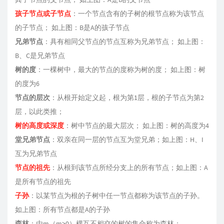
孩子节点或子节点
：一个节点含有的子树的根节点称为该节点
的子节点； 如上图：B是A的孩子节点
兄弟节点
：具有相同父节点的节点互称为兄弟节点； 如上图：
B、C是兄弟节点
树的度
：一棵树中，最大的节点的度称为树的度； 如上图：树
的度为6
节点的层次
：从根开始定义起，根为第1层，根的子节点为第2
层，以此类推；
树的高度或深度
：树中节点的最大层次； 如上图：树的高度为4
堂兄弟节点
：双亲在同一层的节点互为堂兄弟；如上图：H、I
互为兄弟节点
节点的祖先
：从根到该节点所经分支上的所有节点；如上图：A
是所有节点的祖先
子孙
：以某节点为根的子树中任一节点都称为该节点的子孙。
如上图：所有节点都是A的子孙
森林
：由m（m>0）棵互不相交的树的集合称为森林；