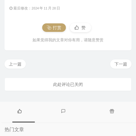
最后修改：2024 年 11 月 28 日
打赏
赞
如果觉得我的文章对你有用，请随意赞赏
上一篇
下一篇
此处评论已关闭
热
最
随
门
新
机
热门文章
文
评
文