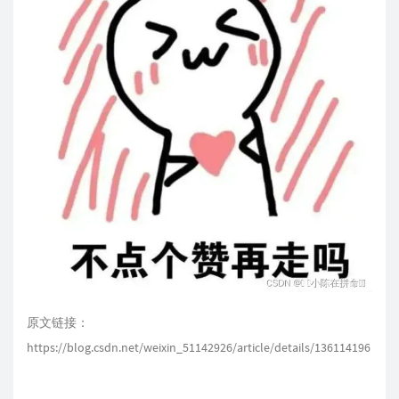
原文链接：
https://blog.csdn.net/weixin_51142926/article/details/136114196