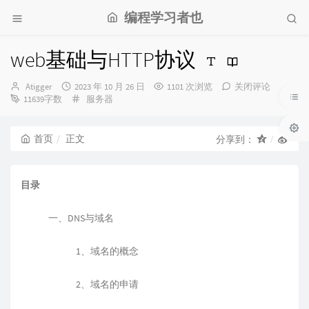
编程学习者也
web基础与HTTP协议
博
发
Atigger
2023 年 10 月 26 日
1101 次浏览
关闭评论
主：
布
分
11639字数
服务器
时
类：
间：
首页
正文
分享到：
目录
一、DNS与域名
1、域名的概念
2、域名的申请