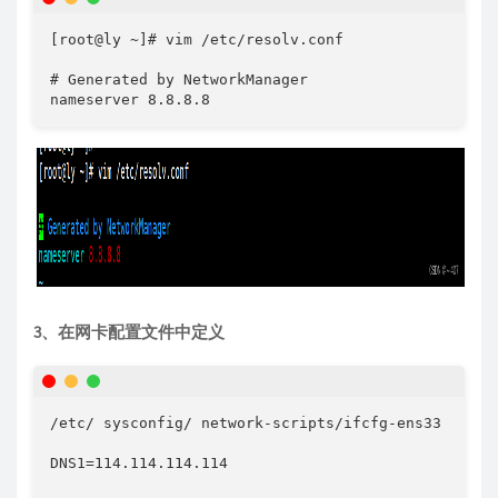
[root@ly ~]# vim /etc/resolv.conf 

# Generated by NetworkManager

3、在网卡配置文件中定义
/etc/ sysconfig/ network-scripts/ifcfg-ens33

DNS1=114.114.114.114
