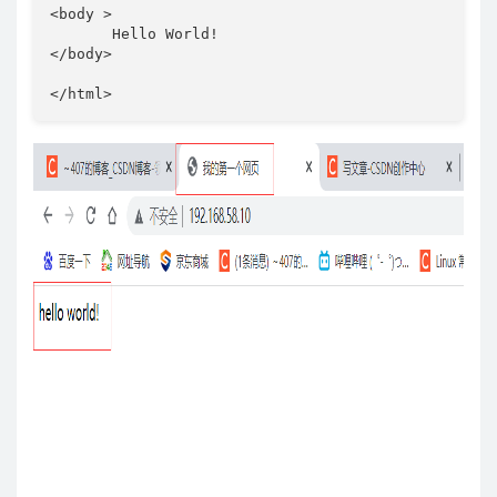
<body >

       Hello World!

</body>

</html>