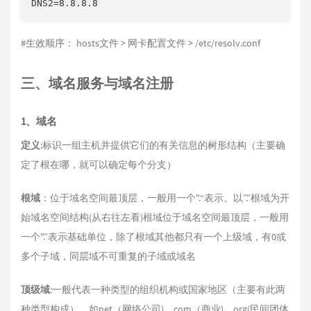
DNS2=8.8.8.8
#生效顺序： hosts文件 > 网卡配置文件 > /etc/resolv.conf
三、域名服务与域名注册
1、域名
定义
:标识一组主机并提供它们的有关信息的树形结构（主要确
定了根在哪，就可以确定每个分支）
根域
：位于域名空间最顶层，一般用一个".“表示。以”.”根域为开
始域名空间结构(从右往左看)根域位于域名空间最顶层，一般用
一个".”表示基础单位，除了根域其他都只有一个上级域，有0或
多个子域，同层域不可重复的子域或域名
顶级域
:一般代表一种类型的组织机构或国家地区（主要有此两
种类型构成），如net（网络公司)、com（商业)、org(民间团体