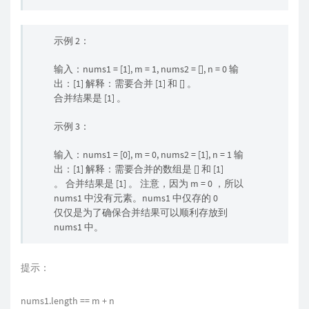
示例 2：
输入：nums1 = [1], m = 1, nums2 = [], n = 0 输
出：[1] 解释：需要合并 [1] 和 [] 。
合并结果是 [1] 。
示例 3：
输入：nums1 = [0], m = 0, nums2 = [1], n = 1 输
出：[1] 解释：需要合并的数组是 [] 和 [1]
。 合并结果是 [1] 。 注意，因为 m = 0 ，所以
nums1 中没有元素。nums1 中仅存的 0
仅仅是为了确保合并结果可以顺利存放到
nums1 中。
提示：
nums1.length == m + n