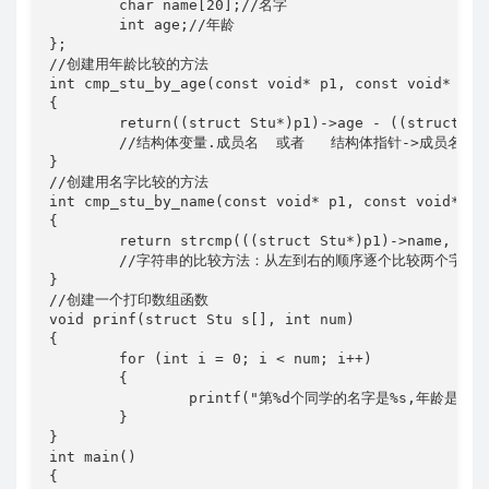
	char name[20];//名字

	int age;//年龄

};

//创建用年龄比较的方法

int cmp_stu_by_age(const void* p1, const void* p2)

{

	return((struct Stu*)p1)->age - ((struct Stu*)p2)->age;//也可以写成（*（struct stu*）p1）.age-（*（struct stu*）p2）.age 

	//结构体变量.成员名  或者   结构体指针->成员名

}

//创建用名字比较的方法

int cmp_stu_by_name(const void* p1, const void* p2)
{

	return strcmp(((struct Stu*)p1)->name, ((struct Stu*)p2)->name);//strcmp函数是专门用来比较字符串大小的

	//字符串的比较方法：从左到右的顺序逐个比较两个字符串的字符，直到遇到第一个不同的字符，然乎根据字符的ascii值来确定两个字符串的大小关系。

}

//创建一个打印数组函数

void prinf(struct Stu s[], int num)

{

	for (int i = 0; i < num; i++)

	{

		printf("第%d个同学的名字是%s,年龄是%d\n", i + 1, s[i].name, s[i].age);

	}

}

int main()

{
