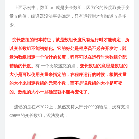
上⾯⽰例中，数组 arr 就是变⻓数组，因为它的⻓度取决于变
量 n 的值，编译器没法事先确定，只有运⾏时才能知道 n 是多
少。
变⻓数组的根本特征，就是数组⻓度只有运⾏时才能确定，所
以变⻓数组不能初始化。它的好处是程序员不必在开发时，随
意为数组指定⼀个估计的⻓度，程序可以在运⾏时为数组分配
精确的⻓度。
有 ⼀个⽐较迷惑的点，
变⻓数组的意思是数组的
⼤⼩是可以使⽤变量来指定的，在程序运⾏的时候，根据变量
的⼤⼩来指定数组的元素个数，⽽不是说数组的⼤⼩是可变
的。数组的大小⼀旦确定就不能再变化了。
遗憾的是在VS2022上，虽然⽀持⼤部分C99的语法，没有⽀持
C99中的变⻓数组，没法测试；