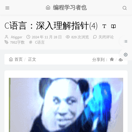
编程学习者也
C语言：深入理解指针(4)
博
发
Atigger
2024 年 11 月 28 日
829 次浏览
关闭评论
主：
布
分
7952字数
C语言
时
类：
间：
首页
正文
分享到：