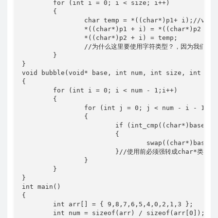
	for (int i = 0; i < size; i++)

	{

		char temp = *((char*)p1+ i);//void*类型必须要先强制转化成char*类型

		*((char*)p1 + i) = *((char*)p2 + i);

		*((char*)p2 + i) = temp;

		//为什么这里要使用字符类型？，因为我们并不知道传入的是什么数据类型，所以用char*（1个字节）来作为单位元，每次交换一个字节,交换次数恰好和size相同

	}

}

void bubble(void* base, int num, int size, int (*c
{

	for (int i = 0; i < num - 1;i++)

	{

		for (int j = 0; j < num - i - 1; j++)

		{

			if (int_cmp((char*)base + j * size, (char*)base + (j + 1) * size)>0)//不知道是什么数据类型，所以用char*比较好操作，一次只操作一个字节。

			{

				swap((char*)base + j * size, (char*)base + (j + 1) * size, size);

			}//使用前必须强转成char*类型

		}

	}

}

int main()

{

	int arr[] = { 9,8,7,6,5,4,0,2,1,3 };

	int num = sizeof(arr) / sizeof(arr[0]);//确定数组的个数
