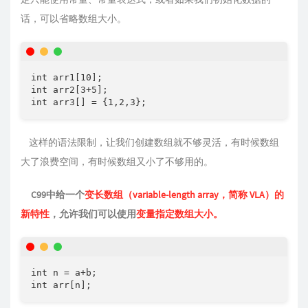
话，可以省略数组⼤⼩。
int arr1[10];

int arr2[3+5];

这样的语法限制，让我们创建数组就不够灵活，有时候数组
⼤了浪费空间，有时候数组⼜⼩了不够⽤的。
C99中给⼀个
变⻓数组（variable-length array，简称 VLA）的
新特性
，允许我们可以使⽤
变量指定数组大小。
int n = a+b;

int arr[n];