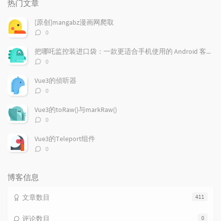
热门文章
文
评
文
章
论
章
[原创]mangabz漫画网爬取
评
0
论
数：
把哪吒监控装进口袋：一款更适合手机使用的 Android 客户端
评
0
论
数：
Vue3的侦听器
评
0
论
数：
Vue3的toRaw()与markRaw()
评
0
论
数：
Vue3的Teleport组件
评
0
论
数：
博客信息
文章数目
411
评论数目
0