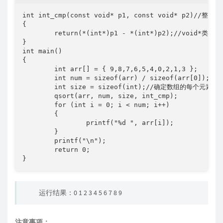
int int_cmp(const void* p1, const void* p2)//整型
{

	return(*(int*)p1 - *(int*)p2);//void*类型的指针必须强转后才可以进行运算。

}

int main()

{

	int arr[] = { 9,8,7,6,5,4,0,2,1,3 };

	int num = sizeof(arr) / sizeof(arr[0]);//确定数组的个数

	int size = sizeof(int);//确定数组的每个元素占用字节大小

	qsort(arr, num, size, int_cmp);

	for (int i = 0; i < num; i++)

	{

		printf("%d ", arr[i]);

	}

	printf("\n");

	return 0;

}
运行结果：0 1 2 3 4 5 6 7 8 9
注意事项：