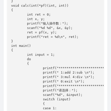
}

void calc(int(*pf)(int, int))

{

	int ret = 0;

	int x, y;

	printf("输入操作数：");

	scanf("%d %d", &x, &y);

	ret = pf(x, y);

	printf("ret = %d\n", ret);

}

int main()

{

	int input = 1;

	do

	{

		printf("*************************\n");

		printf(" 1:add 2:sub \n");

		printf(" 3:mul 4:div \n");

		printf(" 0:exit \n");

		printf("*************************\n");

		printf("请选择：");

		scanf("%d", &input);

		switch (input)

		{

		case 1:
