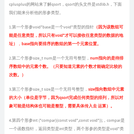
cplusplus的网站来了解qsort，qsort的头文件是stdlib.h，下面
我们能来分析他的形参类型。
1.第一个形参void*base是一个void*类型的指针
（因为该数组可
能是任意类型，所以只有void*才可以接收任意类型的数据的地
址）
，
base指向要排序的数组的第一个元素位置。
2.第二个形参size_t num是一个无符号整型，
num指向的是待排
序数组中的元素个数。（只要知道元素的个数才能确定比较的
次数。）
3.第三个形参size_t size是一个无符号整型，
size指向数组中元素
的大小（单位是字节，因为qsort完成任何类型的排列，所以对
象可能是结构体也可能是整型，需要具体传入去 运算）。
4.第四个形参int (*compar)(const void*,const void*));，compar是
一个函数指针，返回类型是int类型，两个形参的类型是void*类