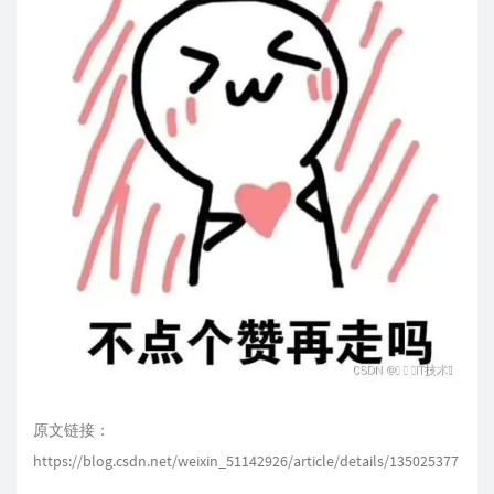
原文链接：
https://blog.csdn.net/weixin_51142926/article/details/135025377