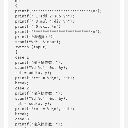
 do

 {

 printf("*************************\n");

 printf(" 1:add 2:sub \n");

 printf(" 3:mul 4:div \n");

 printf(" 0:exit \n");

 printf("*************************\n");

 printf("请选择：");

 scanf("%d", &input);

 switch (input)

 {

 case 1:

 printf("输⼊操作数：");

 scanf("%d %d", &x, &y);

 ret = add(x, y);

 printf("ret = %d\n", ret);

 break;

 case 2:

 printf("输⼊操作数：");

 scanf("%d %d", &x, &y);

 ret = sub(x, y);

 printf("ret = %d\n", ret);

 break;

 case 3:

 printf("输⼊操作数：");
