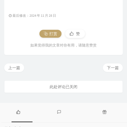
最后修改：2024 年 11 月 28 日
打赏
赞
如果觉得我的文章对你有用，请随意赞赏
上一篇
下一篇
此处评论已关闭
热
最
随
门
新
机