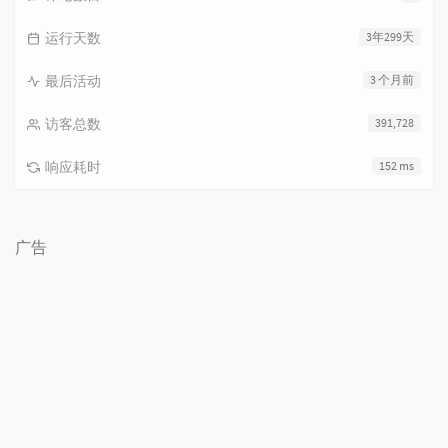
运行天数
3年299天
最后活动
3 个月前
访客总数
391,728
响应耗时
152 ms
广告