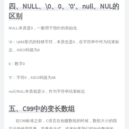
四、NULL、\0、0、'0'、null、NUL的
区别
NULL:本质是0，一般用于指针的初始化
\0：\ddd形式的转移字符，本质也是0，在字符串中作为结束标
志，ASCII码值为0
0：数字0
'0'：字符0，ASCII码值为48
null/NUL:本质就是\0，作为字符串结束标志
五、C99中的变长数组
在C99标准之前，C语⾔在创建数组的时候，数组大小的指
定只能使⽤常量、常量表达式，或者如果我们初始化数据的