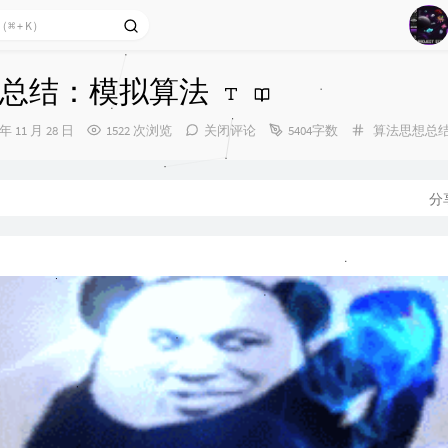
1
总结：模拟算法
2
分
 年 11 月 28 日
1522 次浏览
关闭评论
5404字数
算法思想总
3
类：
4
5
分
6