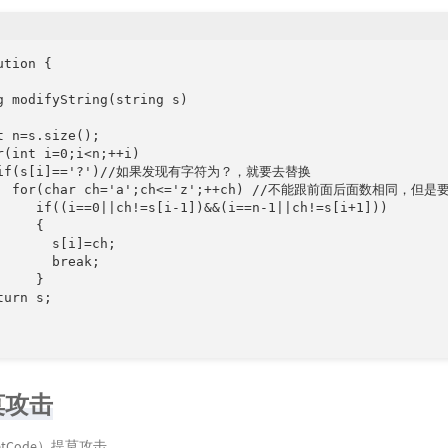
tion {

g modifyString(string s) 

t n=s.size();

r(int i=0;i<n;++i)

  if(s[i]=='?')//如果发现有字符为？，就要去替换

   for(char ch='a';ch<='z';++ch) //不能跟前面后面数相同，但
     if((i==0||ch!=s[i-1])&&(i==n-1||ch!=s[i+1])) 

    {

       s[i]=ch;

       break;

    }

urn s;

莫攻击
eetCode）提莫攻击