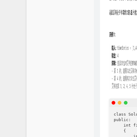
class Solu
public:

    int f
    {

        i