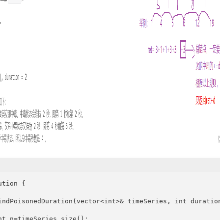
tion {

indPoisonedDuration(vector<int>& timeSeries, int duration
nt n=timeSeries.size();
