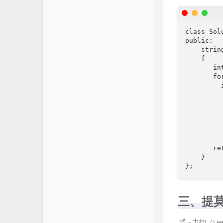
class Solu
public:

    strin
    {

       in
       fo
       
        
         
          
         
         
          
       ret
    }

};
三、提
. - 力扣（L