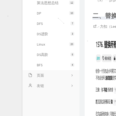
（3） 一步
算法思想总结
12
DP
10
二、替
DFS
7
. - 力扣（
DS进阶
3
Linux
20
DS高阶
5
BFS
4
页面
时光机
友链
仓库
PetPet图片生成
留言板
QQ机器人