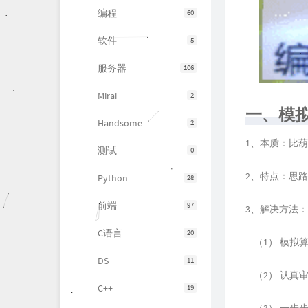
编程
60
软件
5
服务器
106
Mirai
2
一、模
Handsome
2
1、本质：比
测试
0
2、特点：思
Python
28
前端
97
3、解决方法：
C语言
20
（1） 模拟
DS
11
（2） 认真
C++
19