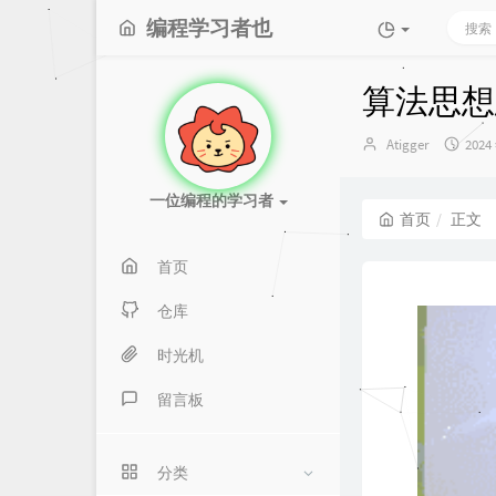
编程学习者也
算法思想
博
发
Atigger
2024
主：
布
时
一位编程的学习者
间：
首页
正文
首页
仓库
时光机
留言板
分类