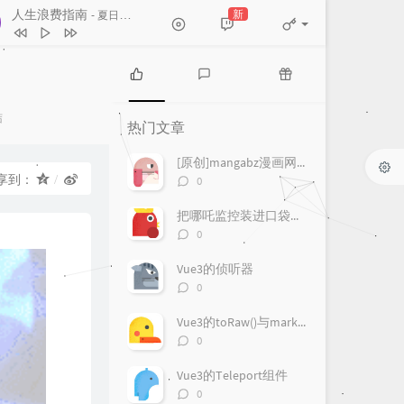
人生浪费指南
新
- 夏日入侵企画
和宇宙的温柔关联
房东的猫
One Last Kiss
宇多田ヒカル
热
最
随
结
下一个天亮
郭静
门
新
机
热门文章
文
评
文
爱情讯息
郭静
章
论
章
[原创]mangabz漫画网爬取
人生浪费指南
夏日入侵企画
评
享到：
0
论
一样的月光
徐佳莹
数：
把哪吒监控装进口袋：一款更适合手机使用的 Android 客户端
评
0
论
数：
Vue3的侦听器
评
0
论
数：
Vue3的toRaw()与markRaw()
评
0
论
数：
Vue3的Teleport组件
评
0