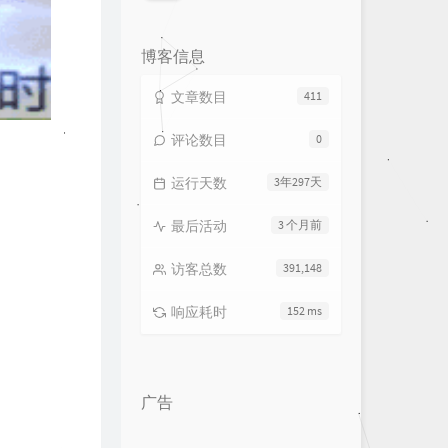
论
数：
博客信息
文章数目
411
评论数目
0
运行天数
3年297天
最后活动
3 个月前
访客总数
391,148
响应耗时
152 ms
广告