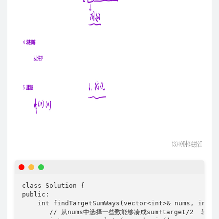
class Solution {

public:

    int findTargetSumWays(vector<int>& nums, int ta
       // 从nums中选择一些数能够凑成sum+target/2  转化