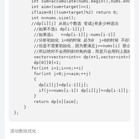
       int sum=accumulate(nums.begin(),nums.end(),0
       int aim=(sum+target)>>1;

       if(aim<0||(sum+target)%2) return 0;

       int n=nums.size();

       //dp[i][j] 从前i个数选 变成j有多少种选法    

        //如果不选i dp[i-1][j]

        //如果选i   +=dp[i-1][j-nums[i-1]]

        //分析初始化 i=0的时候 必为0  j=0的时候 不好判断，
        //但是不需要初始化，因为要满足j>=nums[i] 那么nu
        //所以绝对不会用到斜对角的值，而是只会用到上面的状态
        vector<vector<int>> dp(n+1,vector<int>(aim+
        dp[0][0]=1;

       for(int i=1;i<=n;++i)

        for(int j=0;j<=aim;++j) 

        {

          dp[i][j]=dp[i-1][j];

          if(j>=nums[i-1]) dp[i][j]+=dp[i-1][j-nums
        }

        return dp[n][aim];

    }

};
滚动数组优化：