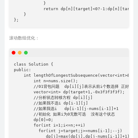
            }

            return dp[n][target]<0?-1:dp[n][target]
    }

};
滚动数组优化：
class Solution {

public:

    int lengthOfLongestSubsequence(vector<int>& num
        int n=nums.size();

        //01背包问题  dp[i][j]表示从前i个数选择 正好
        vector<int> dp(target+1,-0x3f3f3f3f);

        //分析状态转移方程 dp[i][j] 

        //如果我不选i dp[i-1][j]

        //如果我选i   dp[i-1][j-nums[i-1]]+1 

        //初始化 如果i为0无数可选  没有这个状态

        dp[0]=0;

        for(int i=1;i<=n;++i)

          for(int j=target;j>=nums[i-1];--j)

             dp[j]=max(dp[j],dp[j-nums[i-1]]+1);
