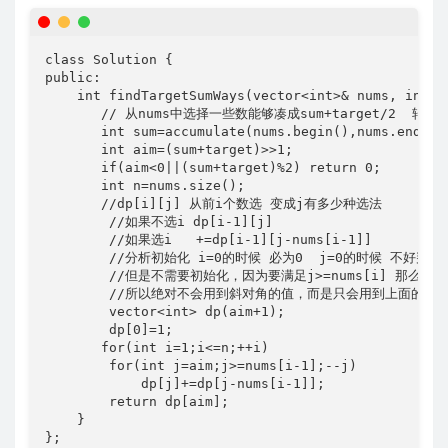
class Solution {

public:

    int findTargetSumWays(vector<int>& nums, int ta
       // 从nums中选择一些数能够凑成sum+target/2  转化
       int sum=accumulate(nums.begin(),nums.end(),0
       int aim=(sum+target)>>1;

       if(aim<0||(sum+target)%2) return 0;

       int n=nums.size();

       //dp[i][j] 从前i个数选 变成j有多少种选法    

        //如果不选i dp[i-1][j]

        //如果选i   +=dp[i-1][j-nums[i-1]]

        //分析初始化 i=0的时候 必为0  j=0的时候 不好判断，
        //但是不需要初始化，因为要满足j>=nums[i] 那么nu
        //所以绝对不会用到斜对角的值，而是只会用到上面的状态
        vector<int> dp(aim+1);

        dp[0]=1;

       for(int i=1;i<=n;++i)

        for(int j=aim;j>=nums[i-1];--j) 

            dp[j]+=dp[j-nums[i-1]];

        return dp[aim];

    }

};