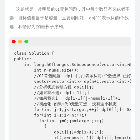
这题就是非常明显的01背包问题，其中每个数只有选或者不
选，目标值相当于是容量，且要刚刚好。 dp[i][j]表示从前i个数
选，和恰好为j的最长子序列。
class Solution {

public:

    int lengthOfLongestSubsequence(vector<int>& num
        int n=nums.size();

        //01背包问题  dp[i][j]表示从前i个数选择 正好
        vector<vector<int>> dp(n+1,vector<int>(targ
        //分析状态转移方程 dp[i][j] 

        //如果我不选i dp[i-1][j]

        //如果我选i   dp[i-1][j-nums[i-1]]+1 

        //初始化 如果i为0无数可选  没有这个状态

        for(int j=1;j<=target;++j) dp[0][j]=
        for(int i=1;i<=n;++i)

          for(int j=0;j<=target;++j)

            {

                dp[i][j]=dp[i-1][j];

                if(j>=nums[i-1]) dp[i][j]=max(dp[i]