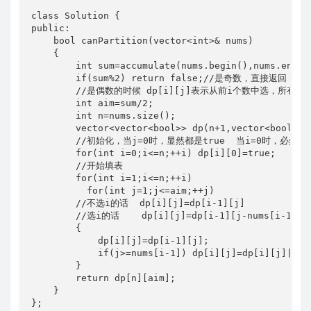
class Solution {

public:

    bool canPartition(vector<int>& nums) 

    {

        int sum=accumulate(nums.begin(),nums.end(),
        if(sum%2) return false;//是奇数，直接返回

        //是偶数的时候 dp[i][j]表示从前i个数中选，所有选
        int aim=sum/2;

        int n=nums.size();

        vector<vector<bool>> dp(n+1,vector<bool>(ai
        //初始化，当j=0时，显然都是true  当i=0时，必然为fa
        for(int i=0;i<=n;++i) dp[i][0]=true;

        //开始填表

        for(int i=1;i<=n;++i)

          for(int j=1;j<=aim;++j)

        //不选i的话  dp[i][j]=dp[i-1][j]

        //选i的话    dp[i][j]=dp[i-1][j-nums[i-1]] 
        {

            dp[i][j]=dp[i-1][j];

            if(j>=nums[i-1]) dp[i][j]=dp[i][j]||dp[
        }

        return dp[n][aim];

    }

};