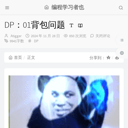
编程学习者也
DP：01背包问题
博
发
Atigger
2024 年 11 月 28 日
850 次浏览
关闭评论
主：
布
分
9941字数
DP
时
类：
间：
首页
正文
分享到：