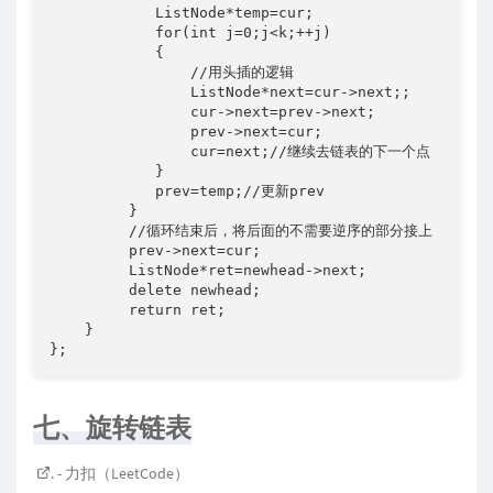
            ListNode*temp=cur;

            for(int j=0;j<k;++j)

            {

                //用头插的逻辑

                ListNode*next=cur->next;;

                cur->next=prev->next;

                prev->next=cur;

                cur=next;//继续去链表的下一个点

            }

            prev=temp;//更新prev

         }

         //循环结束后，将后面的不需要逆序的部分接上

         prev->next=cur;

         ListNode*ret=newhead->next;

         delete newhead;

         return ret;

    }

};
七、旋转链表
. - 力扣（LeetCode）