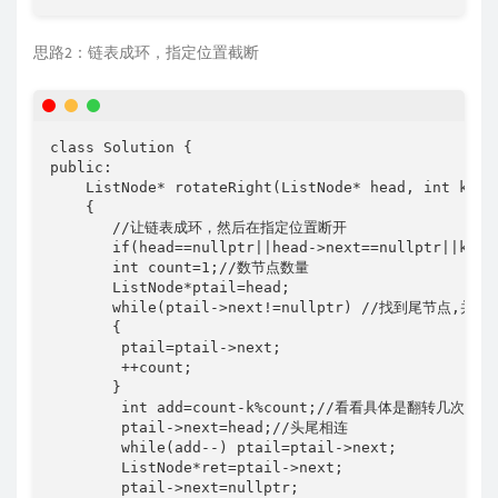
思路2：链表成环，指定位置截断
class Solution {

public:

    ListNode* rotateRight(ListNode* head, int k) 

    {

       //让链表成环，然后在指定位置断开

       if(head==nullptr||head->next==nullptr||k==0)
       int count=1;//数节点数量

       ListNode*ptail=head;

       while(ptail->next!=nullptr) //找到尾节点,并统
       {

        ptail=ptail->next;

        ++count;

       }

        int add=count-k%count;//看看具体是翻转几次

        ptail->next=head;//头尾相连

        while(add--) ptail=ptail->next;

        ListNode*ret=ptail->next;

        ptail->next=nullptr;
