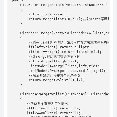
public:

    ListNode* mergeKLists(vector<ListNode*>& lists)
    {

        int n=lists.size();

        return merge(lists,0,n-1);//让merge帮助
    }

    ListNode* merge(vector<ListNode*>& lists,int le
    {

        //首先，处理边界情况，如果不存在链表或者是只有一个
        if(left>right) return nullptr;

        if(left==right) return lists[left];

        //让merge帮助我们归并左右区间

        int mid=(left+right)>>1;

        ListNode*l1=merge(lists,left,mid);

        ListNode*l2=merge(lists,mid+1,right);

        //然后开始进行合并两个有序链表

        return mergetwolist(l1,l2);

    }

    ListNode*mergetwolist(ListNode*l1,ListNode*l2)

    {

       //考虑两个链表为空的情况

       if(l1==nullptr) return l2;

       if(l2==nullptr) return l1;
