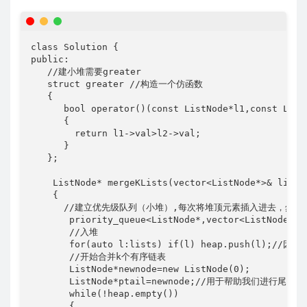
class Solution {

public:

   //建小堆需要greater

   struct greater //构造一个仿函数

   {

      bool operator()(const ListNode*l1,const ListN
      {

        return l1->val>l2->val;

      }

   };

    ListNode* mergeKLists(vector<ListNode*>& lists)
    {

      //建立优先级队列（小堆）,每次将堆顶元素插入进去，然后
       priority_queue<ListNode*,vector<ListNode*
       //入堆

       for(auto l:lists) if(l) heap.push(l);
       //开始合并k个有序链表

       ListNode*newnode=new ListNode(0);

       ListNode*ptail=newnode;//用于帮助我们进行尾插

       while(!heap.empty())

       {
