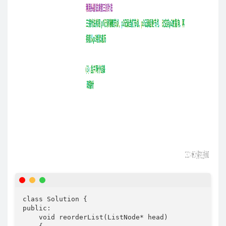
class Solution {

public:

    void reorderList(ListNode* head) 
