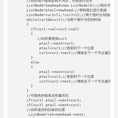
       //此时两个链表必然不为空，开始进行合并

       ListNode*newhead=new ListNode(0);//哨兵节点

       ListNode*ptail=newhead;//帮助我们进行尾插

       ListNode*cur1=l1,*cur2=l2;//两个指针分别指向两
       while(cur1&&cur2)//当两个都不为空的时候

       {

         if(cur1->val<cur2->val) 

         {

            //此时要尾插cur1

             ptail->next=cur1;

             ptail=cur1;//更新到下一个位置

             cur1=cur1->next;//继续去下一个节点遍历

         }

         else

         {

             ptail->next=cur2;

             ptail=cur2;//更新到下一个位置

             cur2=cur2->next;//继续去下一个节点遍历

         }

       }

       //可能有的链表没有遍历完

       if(cur1) ptail->next=cur1;

       if(cur2) ptail->next=cur2;

       //此时返回到目标的位置

        ListNode*ret=newhead->next;
