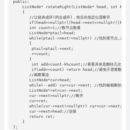
public:

    ListNode* rotateRight(ListNode* head, int k) 

    {

       //让链表成环(闭合成环)，然后在指定位置断开

       if(head==nullptr||head->next==nullptr||k==0)
       int count=1;//数节点数量

       ListNode*ptail=head;

       while(ptail->next!=nullptr) //找到尾节点,并统
       {

        ptail=ptail->next;

        ++count;

       }

        int add=count-k%count;//看看具体是翻转几次

        if(add==count) return head;//避免不需要翻转的
       //截断重连

       ListNode*cur=head;

       while(--add) cur=cur->next; //找到被截断的位置

       ListNode*ret=cur->next;

       cur->next=nullptr;//断开

       cur=ret;

       while(cur->next!=nullptr) cur=cur->next;/
       cur->next=head;//连接

       return ret; 

    }

};