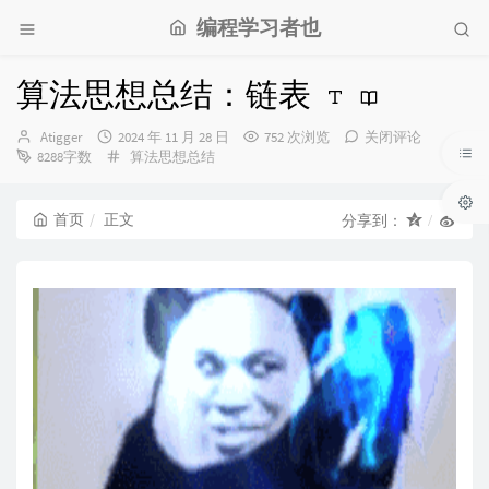
编程学习者也
算法思想总结：链表
博
发
Atigger
2024 年 11 月 28 日
752 次浏览
关闭评论
主：
布
分
8288字数
算法思想总结
时
类：
间：
首页
正文
分享到：