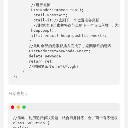
        //进行尾插

        ListNode*it=heap.top();

         ptail->next=it;

         ptail=it;//去到下一个位置准备尾插

         //删除堆顶元素并将该节点的下一个节点入堆 ，为空就不
        heap.pop();

        if(it->next) heap.push(it->next);

       }

       //此时全部的元素都插入完成了，返回最终的链表

       ListNode*ret=newnode->next;

       delete newnode;

       return ret;

       //时间复杂度o（n*k*logk）

    }

};
分治思想：
//策略，利用递归解决问题，结合归并排序，合并两个有序链表  (利
class Solution {
