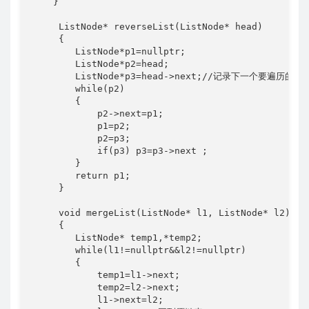
    }

     ListNode* reverseList(ListNode* head)

     {

        ListNode*p1=nullptr;

        ListNode*p2=head;

        ListNode*p3=head->next;//记录下一个要遍历的点

        while(p2)

        {

            p2->next=p1;

            p1=p2;

            p2=p3;

            if(p3) p3=p3->next ;

        }

        return p1;

     }

     void mergeList(ListNode* l1, ListNode* l2)

     {

        ListNode* temp1,*temp2;

        while(l1!=nullptr&&l2!=nullptr)

        {

            temp1=l1->next;

            temp2=l2->next;

            l1->next=l2;
