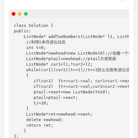
class Solution {

public:

    ListNode* addTwoNumbers(ListNode* l1, ListNode*
     //利用t来存进位信息

     int t=0;

     ListNode*newhead=new ListNode(0);//创建一个
     ListNode*ptail=newhead;//ptail方便尾插

     ListNode* cur1=l1,*cur2=l2;

     while(cur1||cur2||t==1)//t==1防止后面有进位没加上

     {

        if(cur1)  {t+=cur1->val; cur1=cur1->next;}

        if(cur2)  {t+=cur2->val;cur2=cur2->next;}

        ptail->next=new ListNode(t%10);

        ptail=ptail->next;

        t/=10;

     }

     ListNode*ret=newhead->next;

     delete newhead;

     return ret;

    }

};