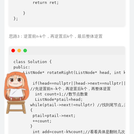
        return ret; 

    }

};
思路3：逆置前n-k个，再逆置后k个，最后整体逆置
class Solution {

public:

    ListNode* rotateRight(ListNode* head, int k) 

    {

        if(head==nullptr||head->next==nullptr||k==0
       //先逆置前n-k个，再逆置后k个，再整体逆置

         int count=1;//数节点数量

         ListNode*ptail=head;

       while(ptail->next!=nullptr) //找到尾节点,并统
       {

        ptail=ptail->next;

        ++count;

       }

        int add=count-k%count;//看看具体是翻转几次
