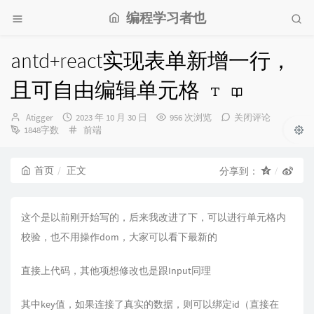
编程学习者也
antd+react实现表单新增一行，
且可自由编辑单元格
博
发
Atigger
2023 年 10 月 30 日
956 次浏览
关闭评论
主：
布
分
1848字数
前端
时
类：
间：
首页
正文
分享到：
这个是以前刚开始写的，后来我改进了下，可以进行单元格内
校验，也不用操作dom，大家可以看下最新的
直接上代码，其他项想修改也是跟Input同理
其中key值，如果连接了真实的数据，则可以绑定id（直接在