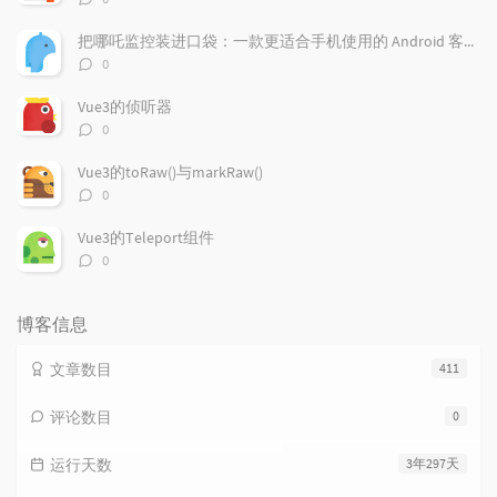
论
数：
把哪吒监控装进口袋：一款更适合手机使用的 Android 客户端
评
0
论
数：
Vue3的侦听器
评
0
论
数：
Vue3的toRaw()与markRaw()
评
0
论
数：
Vue3的Teleport组件
评
0
论
数：
博客信息
文章数目
411
评论数目
0
运行天数
3年297天