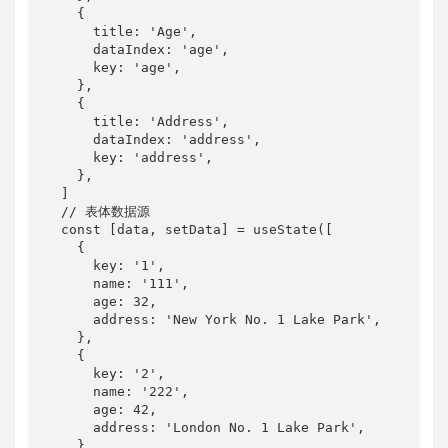
    {

      title: 'Age',

      dataIndex: 'age',

      key: 'age',

    },

    {

      title: 'Address',

      dataIndex: 'address',

      key: 'address',

    },

  ]

  // 表体数据源

  const [data, setData] = useState([

    {

      key: '1',

      name: '111',

      age: 32,

      address: 'New York No. 1 Lake Park',

    },

    {

      key: '2',

      name: '222',

      age: 42,

      address: 'London No. 1 Lake Park',

    },
