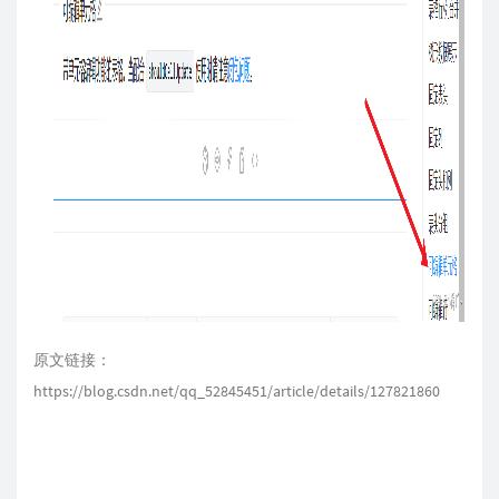
原文链接：
https://blog.csdn.net/qq_52845451/article/details/127821860