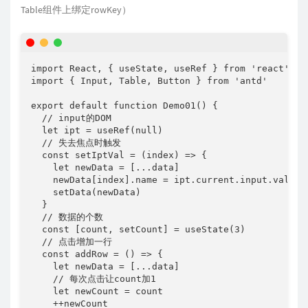
Table组件上绑定rowKey）
import React, { useState, useRef } from 'react'

import { Input, Table, Button } from 'antd'

export default function Demo01() {

  // input的DOM

  let ipt = useRef(null)

  // 失去焦点时触发

  const setIptVal = (index) => {

    let newData = [...data]

    newData[index].name = ipt.current.input.value

    setData(newData)

  }

  // 数据的个数

  const [count, setCount] = useState(3)

  // 点击增加一行

  const addRow = () => {

    let newData = [...data]

    // 每次点击让count加1

    let newCount = count

    ++newCount
