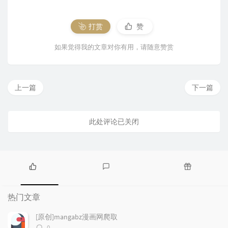
打赏
赞
如果觉得我的文章对你有用，请随意赞赏
上一篇
下一篇
此处评论已关闭
热
最
随
门
新
机
热门文章
文
评
文
章
论
章
[原创]mangabz漫画网爬取
评
0