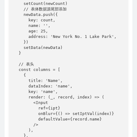
    setCount(newCount)

    // 表体数据源尾部添加

    newData.push({

      key: count,

      name: '',

      age: 25,

      address: 'New York No. 1 Lake Park',

    })

    setData(newData)

  }

  // 表头

  const columns = [

    {

      title: 'Name',

      dataIndex: 'name',

      key: 'name',

      render: (_, record, index) => (

        <Input

          ref={ipt}

          onBlur={() => setIptVal(index)}

          defaultValue={record.name}

        />

      ),

    },
