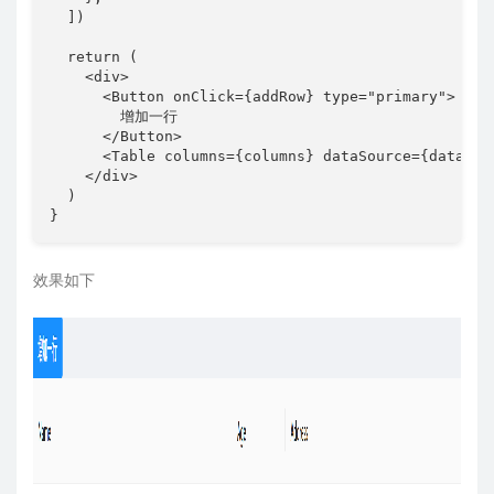
  ])

  return (

    <div>

      <Button onClick={addRow} type="primary">

        增加一行

      </Button>

      <Table columns={columns} dataSource={data} />
    </div>

  )

效果如下