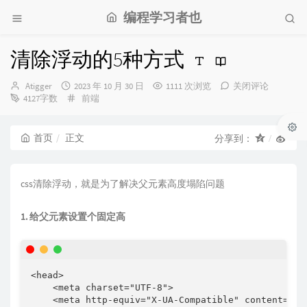
编程学习者也
清除浮动的5种方式
博
发
Atigger
2023 年 10 月 30 日
1111 次浏览
关闭评论
主：
布
分
4127字数
前端
时
类：
间：
首页
正文
分享到：
css清除浮动，就是为了解决父元素高度塌陷问题
1. 给父元素设置个固定高
<head>

    <meta charset="UTF-8">

    <meta http-equiv="X-UA-Compatible" content="IE=