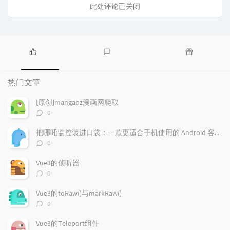
此处评论已关闭
热
最
随
门
新
机
热门文章
文
评
文
章
论
章
[原创]mangabz漫画网爬取
评
0
论
数：
把哪吒监控装进口袋：一款更适合手机使用的 Android 客户端
评
0
论
数：
Vue3的侦听器
评
0
论
数：
Vue3的toRaw()与markRaw()
评
0
论
数：
Vue3的Teleport组件