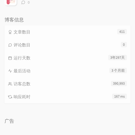
评
0
论
数：
博客信息
文章数目
411
评论数目
0
运行天数
3年297天
最后活动
3 个月前
访客总数
390,993
响应耗时
167 ms
广告