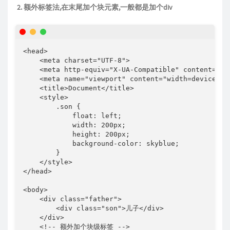
2. 额外标签法,在末尾加个块元素,一般都是加个div
<head>

    <meta charset="UTF-8">

    <meta http-equiv="X-UA-Compatible" content="IE=
    <meta name="viewport" content="width=device-wid
    <title>Document</title>

    <style>

        .son {

            float: left;

            width: 200px;

            height: 200px;

            background-color: skyblue;

        }

    </style>

</head>

<body>

    <div class="father">

        <div class="son">儿子</div>

    </div>

    <!-- 额外加个块级标签 -->
