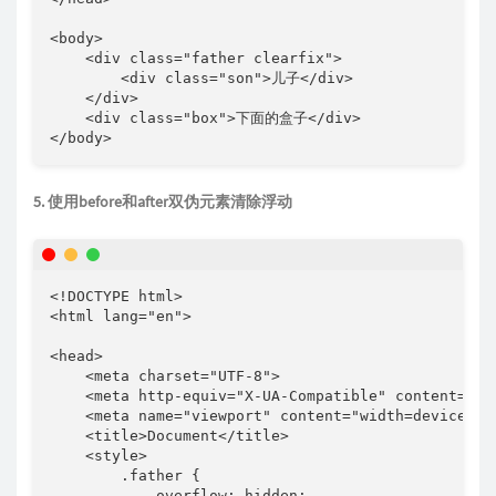
<body>

    <div class="father clearfix">

        <div class="son">儿子</div>

    </div>

    <div class="box">下面的盒子</div>

</body>
5. 使用before和after双伪元素清除浮动
<!DOCTYPE html>

<html lang="en">

<head>

    <meta charset="UTF-8">

    <meta http-equiv="X-UA-Compatible" content="IE=
    <meta name="viewport" content="width=device-wid
    <title>Document</title>

    <style>

        .father {

            overflow: hidden;
