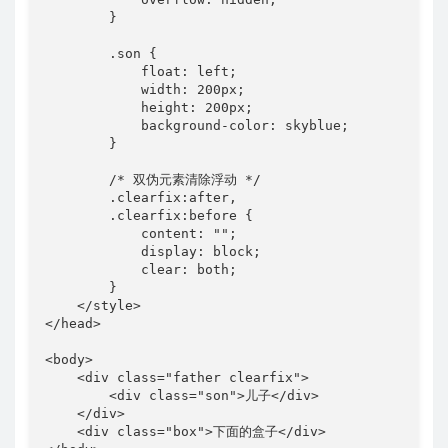
        }

        .son {

            float: left;

            width: 200px;

            height: 200px;

            background-color: skyblue;

        }

        /* 双伪元素清除浮动 */

        .clearfix:after,

        .clearfix:before {

            content: "";

            display: block;

            clear: both;

        }

    </style>

</head>

<body>

    <div class="father clearfix">

        <div class="son">儿子</div>

    </div>

    <div class="box">下面的盒子</div>
