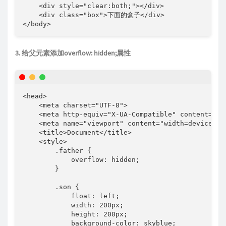
    <div style="clear:both;"></div>

    <div class="box">下面的盒子</div>

</body>
3. 给父元素添加overflow: hidden;属性
<head>

    <meta charset="UTF-8">

    <meta http-equiv="X-UA-Compatible" content="IE=
    <meta name="viewport" content="width=device-wid
    <title>Document</title>

    <style>

        .father {

            overflow: hidden;

        }

        .son {

            float: left;

            width: 200px;

            height: 200px;

            background-color: skyblue;
