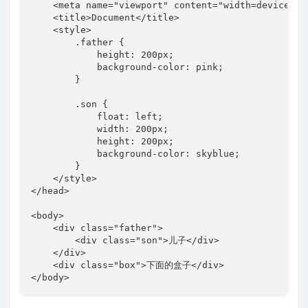
    <meta name="viewport" content="width=device-wid
    <title>Document</title>

    <style>

        .father {

            height: 200px;

            background-color: pink;

        }

        .son {

            float: left;

            width: 200px;

            height: 200px;

            background-color: skyblue;

        }

    </style>

</head>

<body>

    <div class="father">

        <div class="son">儿子</div>

    </div>

    <div class="box">下面的盒子</div>

</body>