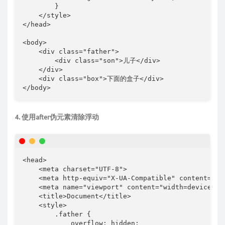
        }

    </style>

</head>

<body>

    <div class="father">

        <div class="son">儿子</div>

    </div>

    <div class="box">下面的盒子</div>

</body>
4. 使用after伪元素清除浮动
<head>

    <meta charset="UTF-8">

    <meta http-equiv="X-UA-Compatible" content="IE=
    <meta name="viewport" content="width=device-wid
    <title>Document</title>

    <style>

        .father {

            overflow: hidden;
