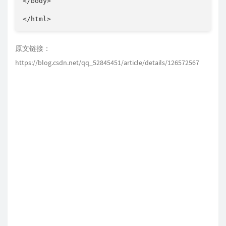
</body>

</html>
原文链接：
https://blog.csdn.net/qq_52845451/article/details/126572567