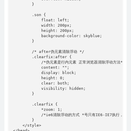
        }

        .son {

            float: left;

            width: 200px;

            height: 200px;

            background-color: skyblue;

        }

        /* after伪元素清除浮动 */

        .clearfix:after {

            /*伪元素是行内元素 正常浏览器清除浮动方法*/

            content: "";

            display: block;

            height: 0;

            clear: both;

            visibility: hidden;

        }

        .clearfix {

            *zoom: 1;

            /*ie6清除浮动的方式 *号只有IE6-IE7执行，其
        }

    </style>

</head>
