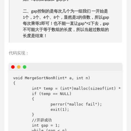
二、gap控制的是每次几个为一组我们 一开始是
1个，2个、4个、8个，显然是2的倍数，所以gap
每次乘等2即可！也不能一直让gap*=2下去，gap
不可能大于等于数组的长度，所以当超过数组的
长度是结束！
代码实现：
void MergeSortNonR(int* a, int n)

{

	int* temp = (int*)malloc(sizeof(int) * n);

	if (temp == NULL)

	{

		perror("malloc fail");

		exit(1);

	}

	//开辟成功

	int gap = 1;

	while (gap < n)
