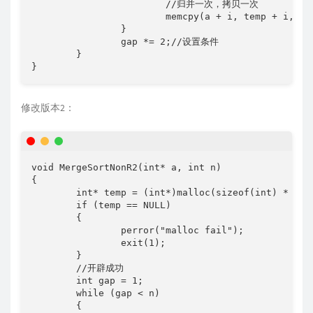
			//归并一次，拷贝一次

			memcpy(a + i, temp + i, sizeof(int) * (end2-i+1));//一起拷贝回去

		}

		gap *= 2;//设置条件

	}

修改版本2：
void MergeSortNonR2(int* a, int n)

{

	int* temp = (int*)malloc(sizeof(int) * n);

	if (temp == NULL)

	{

		perror("malloc fail");

		exit(1);

	}

	//开辟成功

	int gap = 1;

	while (gap < n)

	{
