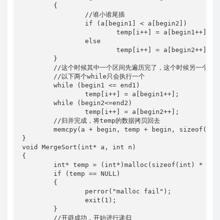
	{

		//谁小谁尾插

		if (a[begin1] < a[begin2])

			temp[i++] = a[begin1++];

		else

			temp[i++] = a[begin2++];

	}

	//这个时候其中一个区间先遍历完了，这个时候另一个没有遍历的区间插入就可以了

	//以下两个while只会执行一个

	while (begin1 <= end1)

		temp[i++] = a[begin1++];

	while (begin2<=end2)

		temp[i++] = a[begin2++];

	//归并完成，将temp的数据拷贝回去

	memcpy(a + begin, temp + begin, sizeof(int) * (end - begin + 1));//因为递归，拷贝的不一定就是从头开始的,左闭右闭个数要+1;

}

void MergeSort(int* a, int n)

{

	int* temp = (int*)malloc(sizeof(int) * n);

	if (temp == NULL)

	{

		perror("malloc fail");

		exit(1);

	}

	//开辟成功，开始进行递归
