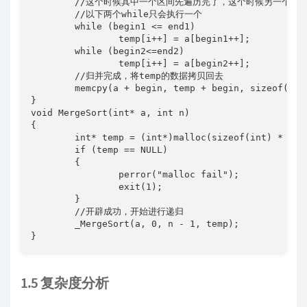
	//这个时候其中一个区间先遍历完了，这个时候另一个没有遍历的区间插入就可以了

	//以下两个while只会执行一个

	while (begin1 <= end1)

		temp[i++] = a[begin1++];

	while (begin2<=end2)

		temp[i++] = a[begin2++];

	//归并完成，将temp的数据拷贝回去

	memcpy(a + begin, temp + begin, sizeof(int) * (end - begin + 1));//因为递归，拷贝的不一定就是从头开始的,左闭右闭个数要+1;

}

void MergeSort(int* a, int n)

{

	int* temp = (int*)malloc(sizeof(int) * n);

	if (temp == NULL)

	{

		perror("malloc fail");

		exit(1);

	}

	//开辟成功，开始进行递归

	_MergeSort(a, 0, n - 1, temp);

1.5 复杂度分析