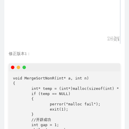
修正版本1：
void MergeSortNonR(int* a, int n)

{

	int* temp = (int*)malloc(sizeof(int) * n);

	if (temp == NULL)

	{

		perror("malloc fail");

		exit(1);

	}

	//开辟成功

	int gap = 1;
