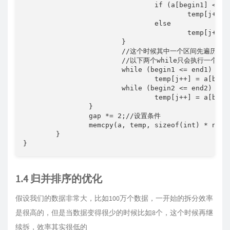
				if (a[begin1] <= a[begin2])

					temp[j++] = a[begin1++];

				else

					temp[j++] = a[begin2++];

			}

			//这个时候其中一个区间先遍历完了，这个时候另一个没有遍历的区间插入就可以了

			//以下两个while只会执行一个

			while (begin1 <= end1)

				temp[j++] = a[begin1++];

			while (begin2 <= end2)

				temp[j++] = a[begin2++];

		}

		gap *= 2;//设置条件

		memcpy(a, temp, sizeof(int) * n);

	}

}
1.4 归并排序的优化
假设我们的数据非常大，比如100万个数据，一开始的拆分效率
是很高的，但是当数据变得很少的时候比如8个，这个时候再继
续拆，效率其实很低的