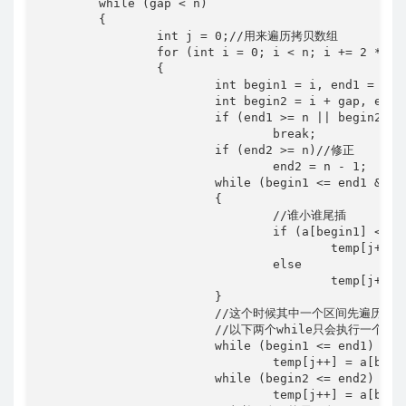
	while (gap < n)

	{

		int j = 0;//用来遍历拷贝数组

		for (int i = 0; i < n; i += 2 * gap)

		{

			int begin1 = i, end1 = i + gap - 1;

			int begin2 = i + gap, end2 = i + 2 * gap - 1;

			if (end1 >= n || begin2 >= n)

				break;

			if (end2 >= n)//修正

				end2 = n - 1;

			while (begin1 <= end1 && begin2 <= end2)//只要有一个先拷贝完，就跳出循环

			{

				//谁小谁尾插

				if (a[begin1] <= a[begin2])

					temp[j++] = a[begin1++];

				else

					temp[j++] = a[begin2++];

			}

			//这个时候其中一个区间先遍历完了，这个时候另一个没有遍历的区间插入就可以了

			//以下两个while只会执行一个

			while (begin1 <= end1)

				temp[j++] = a[begin1++];

			while (begin2 <= end2)

				temp[j++] = a[begin2++];
