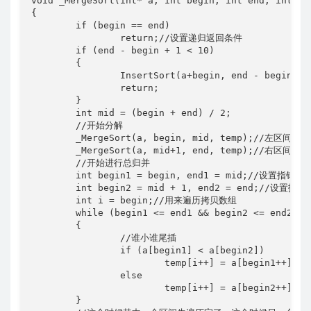
void _MergeSort(int* a, int begin, int end, int* te
{

	if (begin == end)

		return;//设置递归返回条件

	if (end - begin + 1 < 10)

	{

		InsertSort(a+begin, end - begin + 1);//优化

		return;

	}

	int mid = (begin + end) / 2;

	//开始分解

	_MergeSort(a, begin, mid, temp);//左区间归并

	_MergeSort(a, mid+1, end, temp);//右区间归并

	//开始进行总归并

	int begin1 = begin, end1 = mid;//设置指针指向左区间

	int begin2 = mid + 1, end2 = end;//设置指针指向右区间

	int i = begin;//用来遍历拷贝数组

	while (begin1 <= end1 && begin2 <= end2)//只要有一个先拷贝完，就跳出循环

	{

		//谁小谁尾插

		if (a[begin1] < a[begin2])

			temp[i++] = a[begin1++];

		else

			temp[i++] = a[begin2++];

	}
