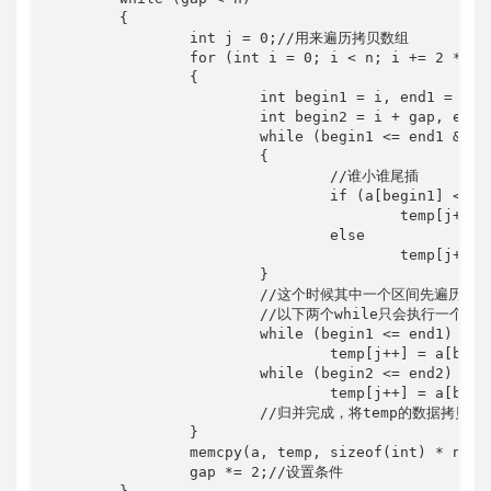
	{

		int j = 0;//用来遍历拷贝数组

		for (int i = 0; i < n; i += 2 * gap)

		{

			int begin1 = i, end1 = i + gap - 1;

			int begin2 = i + gap, end2 = i + 2 * gap - 1;

			while (begin1 <= end1 && begin2 <= end2)//只要有一个先拷贝完，就跳出循环

			{

				//谁小谁尾插

				if (a[begin1] < a[begin2])

					temp[j++] = a[begin1++];

				else

					temp[j++] = a[begin2++];

			}

			//这个时候其中一个区间先遍历完了，这个时候另一个没有遍历的区间插入就可以了

			//以下两个while只会执行一个

			while (begin1 <= end1)

				temp[j++] = a[begin1++];

			while (begin2 <= end2)

				temp[j++] = a[begin2++];

			//归并完成，将temp的数据拷贝回去

		}

		memcpy(a, temp, sizeof(int) * n);//一起拷贝回去

		gap *= 2;//设置条件
