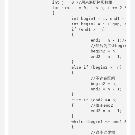
		int j = 0;//用来遍历拷贝数组

		for (int i = 0; i < n; i += 2 * gap)

		{

			int begin1 = i, end1 = i + gap - 1;

			int begin2 = i + gap, end2 = i + 2 * gap - 1;

			if (end1 >= n)

			{

				end1 = n - 1;//修正end1

				//然后为了让begin2和end2不走循环，直接让他们区间不存在

				begin2 = n;

				end2 = n - 1;

			}

			else if (begin2 >= n)

			{

				//不存在区间

				begin2 = n;

				end2 = n - 1;

			}

			else if (end2 >= n)

			{	//修正end2

				end2 = n - 1;

			}

			while (begin1 <= end1 && begin2 <= end2)//只要有一个先拷贝完，就跳出循环

			{

				//谁小谁尾插
