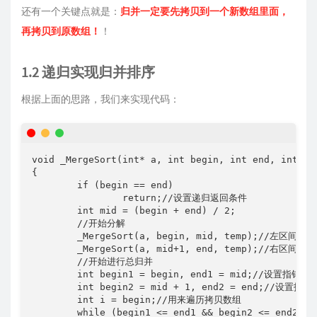
还有一个关键点就是：
归并一定要先拷贝到一个新数组里面，
再拷贝到原数组！
！
1.2 递归实现归并排序
根据上面的思路，我们来实现代码：
void _MergeSort(int* a, int begin, int end, int* te
{

	if (begin == end)

		return;//设置递归返回条件

	int mid = (begin + end) / 2;

	//开始分解

	_MergeSort(a, begin, mid, temp);//左区间归并

	_MergeSort(a, mid+1, end, temp);//右区间归并

	//开始进行总归并

	int begin1 = begin, end1 = mid;//设置指针指向左区间

	int begin2 = mid + 1, end2 = end;//设置指针指向右区间

	int i = begin;//用来遍历拷贝数组

	while (begin1 <= end1 && begin2 <= end2)//只要有一个先拷贝完，就跳出循环
