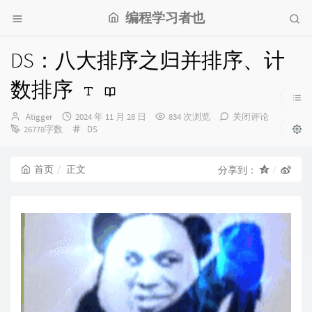
编程学习者也
DS：八大排序之归并排序、计
数排序
博
发
Atigger
2024 年 11 月 28 日
834 次浏览
关闭评论
主：
布
分
26778字数
DS
时
类：
间：
首页
正文
分享到：