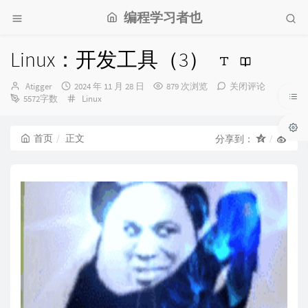
编程学习者也
Linux：开发工具（3）
博
发
Atigger
2024 年 11 月 28 日
879 次浏览
关闭评论
主：
布
分
5572字数
Linux
时
类：
间：
首页
正文
分享到：