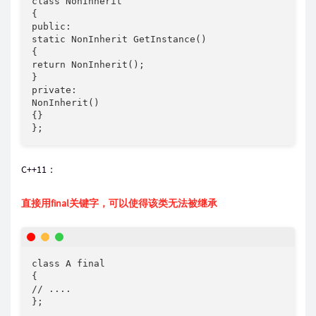
class NonInherit

{

public:

static NonInherit GetInstance()

{

return NonInherit();

}

private:

NonInherit()

{}

};
C++11：
直接用final关键字，可以使得该类无法被继承
class A final

{

// ....

};