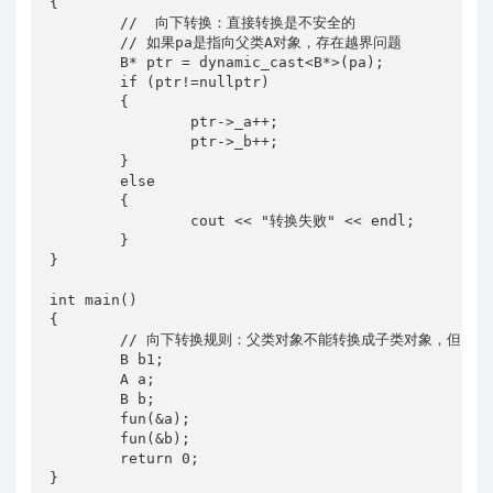
{

	//  向下转换：直接转换是不安全的

	// 如果pa是指向父类A对象，存在越界问题

	B* ptr = dynamic_cast<B*>(pa);

	if (ptr!=nullptr)

	{

		ptr->_a++;

		ptr->_b++;

	}

	else

	{

		cout << "转换失败" << endl;

	}

}

int main()

{

	// 向下转换规则：父类对象不能转换成子类对象，但是父类指针和引用可以转换子类指针和引用

	B b1;

	A a;

	B b;

	fun(&a);

	fun(&b);

	return 0;

}