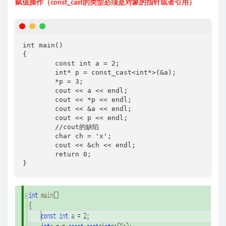
赋值操作（const_cast的类型必须是对象的指针或者引用）
int main()

{

	const int a = 2;

	int* p = const_cast<int*>(&a);

	*p = 3;

	cout << a << endl;

	cout << *p << endl;

	cout << &a << endl;

	cout << p << endl;

	//cout的缺陷

	char ch = 'x';

	cout << &ch << endl;

	return 0;

}