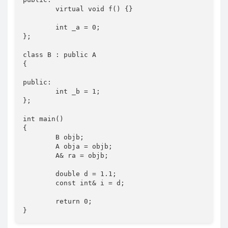
	virtual void f() {}

	int _a = 0;

};

class B : public A

{

public:

	int _b = 1;

};

int main()

{

	B objb;

	A obja = objb;

	A& ra = objb;

	double d = 1.1;

	const int& i = d;

	return 0;

}