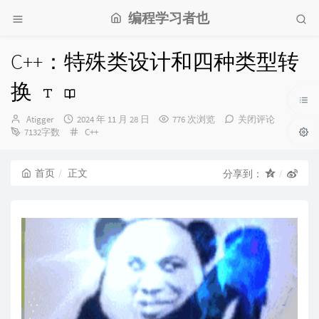
编程学习者也
C++：特殊类设计和四种类型转
换
博
发
Atigger
2024 年 11 月 28 日
776 次浏览
关闭评论
主：
布
分
7132字数
C++
时
类：
间：
首页
正文
分享到：