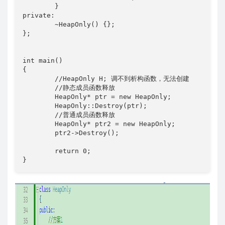
	}

private:

	~HeapOnly() {};

};

int main()

{

	//HeapOnly H; 调不到析构函数，无法创建

	//静态成员函数释放

	HeapOnly* ptr = new HeapOnly;

	HeapOnly::Destroy(ptr);

	//普通成员函数释放

	HeapOnly* ptr2 = new HeapOnly;

	ptr2->Destroy();

	return 0;

}