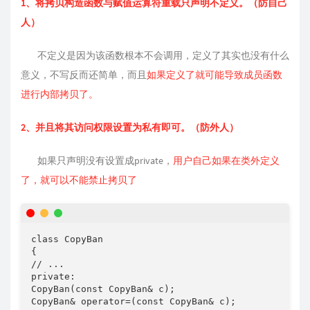
1、将拷贝构造函数与赋值运算符重载只声明不定义。（防自己
人）
不定义是因为该函数根本不会调用，定义了其实也没有什么
意义，不写反而还简单，而且
如果定义了就可能导致成员函数
进行内部拷贝了。
2、并且将其访问权限设置为私有即可
。（防外人）
如果只声明没有设置成private，
用户自己如果在类外定义
了，就可以不能禁止拷贝了
class CopyBan

{

// ...

private:

CopyBan(const CopyBan& c);

CopyBan& operator=(const CopyBan& c);
