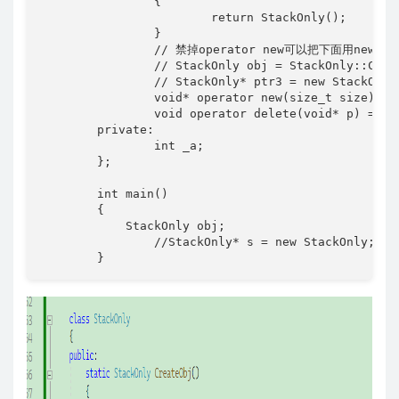
		{

			return StackOnly();

		}

		// 禁掉operator new可以把下面用new 调用拷贝构造申请对象给禁掉

		// StackOnly obj = StackOnly::CreateObj();

		// StackOnly* ptr3 = new StackOnly(obj);

		void* operator new(size_t size) = delete;

		void operator delete(void* p) = delete;

	private:

		int _a;

	};

	int main()

	{

	    StackOnly obj;

		//StackOnly* s = new StackOnly;

	}