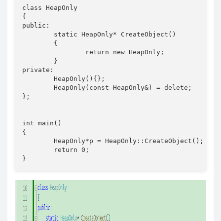
class HeapOnly

{

public:

	static HeapOnly* CreateObject()

	{

		return new HeapOnly;

	}

private:

	HeapOnly(){};

	HeapOnly(const HeapOnly&) = delete;

};

int main()

{

	HeapOnly*p = HeapOnly::CreateObject();

	return 0;

}