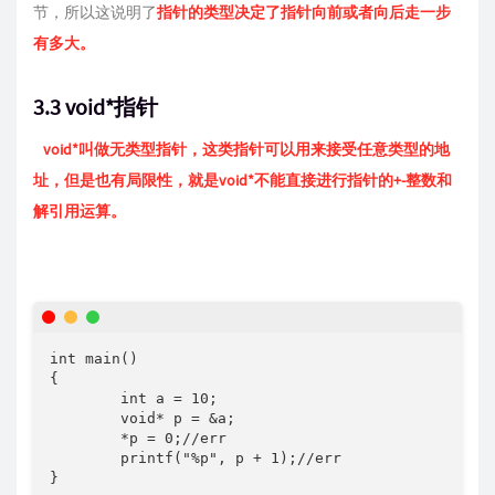
节，所以这说明了
指针的类型决定了指针向前或者向后走一步
有多大。
3.3 void*指针
void*叫做无类型指针，这类指针可以用来接受任意类型的地
址，但是也有局限性，就是void*不能直接进行指针的+-整数和
解引用运算。
int main()

{

	int a = 10;

	void* p = &a;

	*p = 0;//err

	printf("%p", p + 1);//err

}