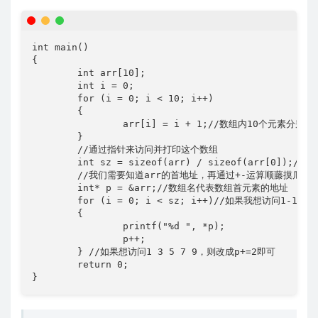
int main()

{

	int arr[10];

	int i = 0;

	for (i = 0; i < 10; i++)

	{

		arr[i] = i + 1;//数组内10个元素分别为1 2 3 4 5 6 7 8 9 10

	}

	//通过指针来访问并打印这个数组

	int sz = sizeof(arr) / sizeof(arr[0]);//sz为数组元素个数

	//我们需要知道arr的首地址，再通过+-运算顺藤摸瓜找到后面所有元素

	int* p = &arr;//数组名代表数组首元素的地址

	for (i = 0; i < sz; i++)//如果我想访问1-10

	{

		printf("%d ", *p);

		p++;

	} //如果想访问1 3 5 7 9，则改成p+=2即可

	return 0;

}