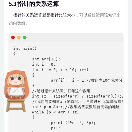
5.3 指针的关系运算
指针的关系运算就是指针比较大小
，可以通过运用该知识来
访问数组。
int main()

{

	int arr[10];

	int i = 0;

	for (i = 0; i < 10; i++)

	{

		arr[i] = i + 1;//数组内10个元素分别为1 2 3 4 5 6 7 8 9 10

	}

	//通过指针来访问并打印这个数组

	int sz = sizeof(arr) / sizeof(arr[0]);//sz为数组元素个数

	//我们需要知道arr的首地址，再通过+-运算顺藤摸瓜找到后面所有元素

	int* p = &arr;//数组名代表数组首元素的地址

	while (p < arr + sz)

	{

		printf("%d  ", *p);

		p++;
