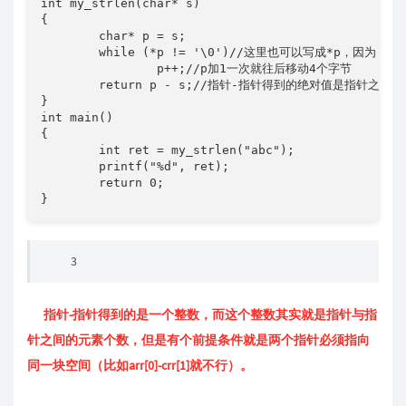
int my_strlen(char* s)

{

	char* p = s;

	while (*p != '\0')//这里也可以写成*p，因为'\0'的ascii值是0

		p++;//p加1一次就往后移动4个字节

	return p - s;//指针-指针得到的绝对值是指针之间的元素个数（前提条件：两个指针指向同一块空间。）

}

int main()

{

	int ret = my_strlen("abc");

	printf("%d", ret);

	return 0;

}
3
指针-指针得到的是一个整数，而这个整数其实就是指针与指
针之间的元素个数，但是有个前提条件就是两个指针必须指向
同一块空间（比如arr[0]-crr[1]就不行）。