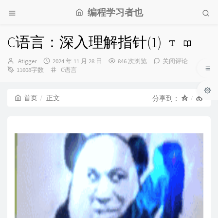
编程学习者也
C语言：深入理解指针(1)
博
发
Atigger
2024 年 11 月 28 日
846 次浏览
关闭评论
主：
布
分
11608字数
C语言
时
类：
间：
首页
正文
分享到：