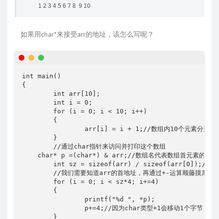
1 2 3 4 5 6 7 8 9 10
如果用char*来接受arr的地址，该怎么写呢？
int main()

{

	int arr[10];

	int i = 0;

	for (i = 0; i < 10; i++)

	{

		arr[i] = i + 1;//数组内10个元素分别为1 2 3 4 5 6 7 8 9 10

	}

	//通过char指针来访问并打印这个数组

    char* p =(char*) & arr;//数组名代表数组首元素的地址

	int sz = sizeof(arr) / sizeof(arr[0]);//sz为数组元素个数

	//我们需要知道arr的首地址，再通过+-运算顺藤摸瓜找到后面所有元素

	for (i = 0; i < sz*4; i+=4)

	{

		printf("%d ", *p);

		p+=4;//因为char类型+1会移动1个字节,所以需要+=4

	} 
