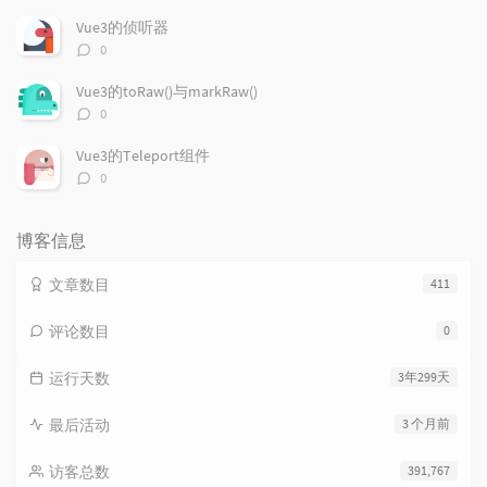
论
数：
Vue3的侦听器
评
0
论
数：
Vue3的toRaw()与markRaw()
评
0
论
数：
Vue3的Teleport组件
评
0
论
数：
博客信息
文章数目
411
评论数目
0
运行天数
3年299天
最后活动
3 个月前
访客总数
391,767