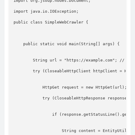
import
org
.
jsoup
.
nodes
.
Document
;
import
java
.
io
.
IOException
;
public
class
SimpleWebCrawler
{
public
static
void
main
(
String
[
]
 args
)
{
String
 url 
=
"https://example.com"
;
// 替
try
(
CloseableHttpClient
 httpClient 
=
Http
HttpGet
 request 
=
new
HttpGet
(
url
)
;
try
(
CloseableHttpResponse
 response 
=
 
if
(
response
.
getStatusLine
(
)
.
getSt
String
 content 
=
EntityUtils
.
t