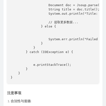
Document
 doc 
=
Jsoup
.
parse
(
con
String
 title 
=
 doc
.
title
(
)
;
System
.
out
.
println
(
"Title: "
+
// 提取更多数据...
}
else
{
System
.
err
.
println
(
"Failed to 
}
}
}
catch
(
IOException
 e
)
{
            e
.
printStackTrace
(
)
;
}
}
}
注意事项
合法性与道德
: