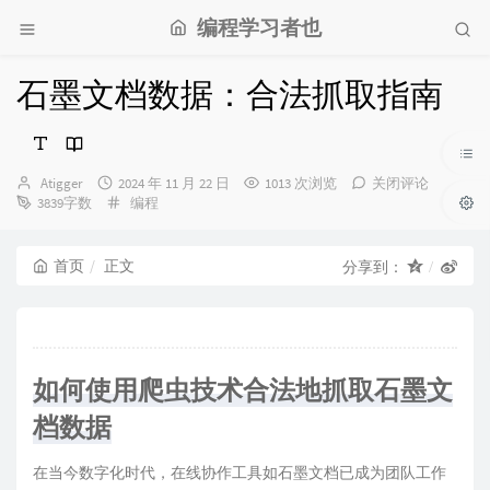
编程学习者也
石墨文档数据：合法抓取指南
博
发
Atigger
2024 年 11 月 22 日
1013 次浏览
关闭评论
主：
布
分
3839字数
编程
时
类：
间：
首页
正文
分享到：
如何使用爬虫技术合法地抓取石墨文
档数据
在当今数字化时代，在线协作工具如石墨文档已成为团队工作