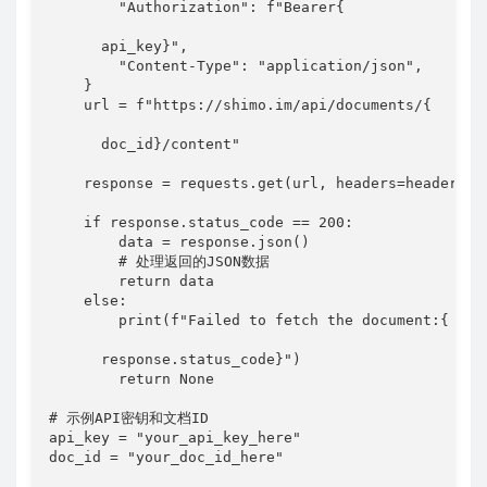
"Authorization"
:
f"Bearer
{
api_key
}
"
,
"Content-Type"
:
"application/json"
,
}
    url 
=
f"https://shimo.im/api/documents/
{
doc_id
}
/content"
    response 
=
 requests
.
get
(
url
,
 headers
=
headers
)
if
 response
.
status_code 
==
200
:
        data 
=
 response
.
json
(
)
# 处理返回的JSON数据
return
 data

else
:
print
(
f"Failed to fetch the document:
{
response
.
status_code
}
"
)
return
None
# 示例API密钥和文档ID
api_key 
=
"your_api_key_here"
doc_id 
=
"your_doc_id_here"