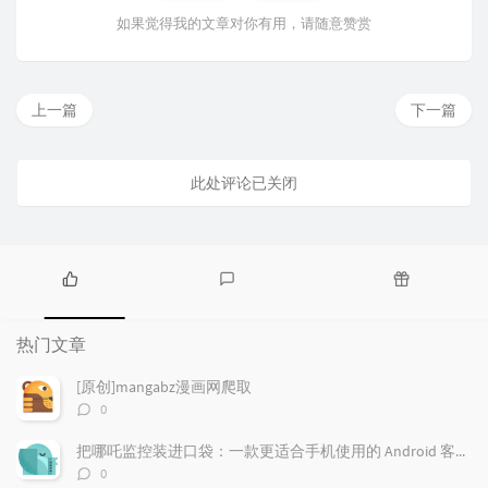
如果觉得我的文章对你有用，请随意赞赏
上一篇
下一篇
此处评论已关闭
热
最
随
门
新
机
热门文章
文
评
文
章
论
章
[原创]mangabz漫画网爬取
评
0
论
数：
把哪吒监控装进口袋：一款更适合手机使用的 Android 客户端
评
0