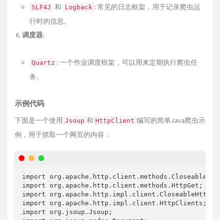
和
: 常见的日志框架，用于记录爬虫运
SLF4J
Logback
行时的信息。
调度器
:
: 一个作业调度框架，可以用来定期执行爬虫任
Quartz
务。
示例代码
下面是一个使用
和
编写的简单Java爬虫示
Jsoup
HttpClient
例，用于抓取一个网页的内容：
import
org
.
apache
.
http
.
client
.
methods
.
CloseableHtt
import
org
.
apache
.
http
.
client
.
methods
.
HttpGet
;
import
org
.
apache
.
http
.
impl
.
client
.
CloseableHttpCl
import
org
.
apache
.
http
.
impl
.
client
.
HttpClients
;
import
org
.
jsoup
.
Jsoup
;