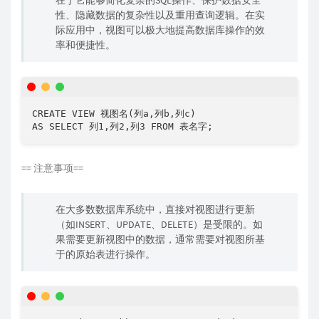
在于它能够简化复杂的SQL操作、保护数据安全
性、隐藏数据的复杂性以及重用查询逻辑。在实
际应用中，视图可以极大地提高数据库操作的效
率和便捷性。
CREATE
VIEW
 视图名
(
列a
,
列b
,
列c
)
AS
SELECT
 列
1
,
列
2
,
列
3
FROM
 表名字
;
== 注意事项==
在大多数数据库系统中，直接对视图进行更新
（如INSERT、UPDATE、DELETE）是受限的。如
果需要更新视图中的数据，通常需要对视图所基
于的原始表进行操作。