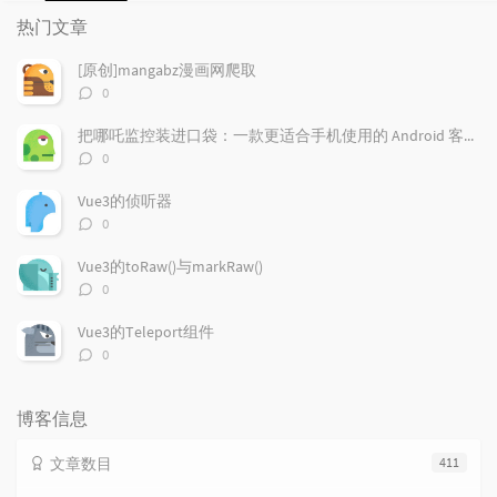
门
新
机
热门文章
文
评
文
章
论
章
[原创]mangabz漫画网爬取
评
0
论
数：
把哪吒监控装进口袋：一款更适合手机使用的 Android 客户端
评
0
论
数：
Vue3的侦听器
评
0
论
数：
Vue3的toRaw()与markRaw()
评
0
论
数：
Vue3的Teleport组件
评
0
论
数：
博客信息
文章数目
411