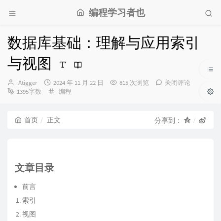
编程学习者也
数据库基础：理解与应用索引
与视图
博
发
Atigger
2024 年 11 月 22 日
815 次浏览
关闭评论
主：
布
分
1395字数
编程
时
类：
间：
首页
正文
分享到：
文章目录
前言
索引
视图