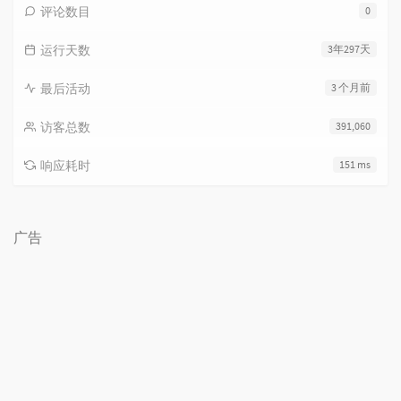
评论数目
0
运行天数
3年297天
最后活动
3 个月前
访客总数
391,060
响应耗时
151 ms
广告