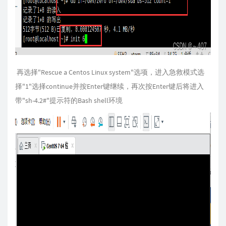
再选择"Rescue a Centos Linux system"选项，进入急救模式选
择"1"选择continue并按Enter键继续，再次按Enter键后将进入
带"sh-4.2#"提示符的Bash shell环境