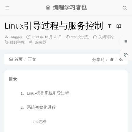
编程学习者也
Linux引导过程与服务控制
博
发
Atigger
2023 年 10 月 26 日
922 次浏览
关闭评论
主：
布
分
8893字数
服务器
时
类：
间：
首页
正文
分享到：
目录
1、Linux操作系统引导过程
2、系统初始化进程
init进程