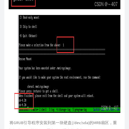
将GRUB引导程序安装到第一块硬盘(/dev/sda)的MRB扇区，重