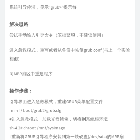
系统引导停滞，显示“grub>”提示符
解决思路
尝试手动输入引导命令（笨拙繁琐，不建议使用）
进入急救模式，重写或者从备份中恢复grub.conf (与上一个实验
相似)
向MBR扇区中重建程序
操作步骤：
引导界面进入急救模式，重建GRUB菜单配置文件
rm -rf / boot/grub2/grub.cfg
#进入急救模式，加载光盘镜像，切换到系统根环境
sh-4.2# chroot /mnt/sysimage
#重新将GRUB引导程序安装到第一块硬盘(/dev/sda)的MRB扇