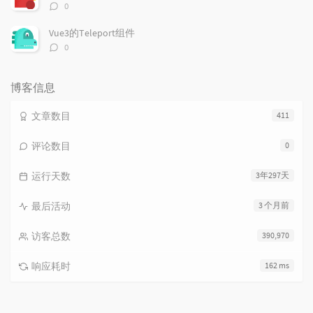
评
0
论
数：
Vue3的Teleport组件
评
0
论
数：
博客信息
文章数目
411
评论数目
0
运行天数
3年297天
最后活动
3 个月前
访客总数
390,970
响应耗时
162 ms