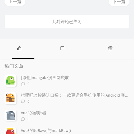
上一篇
下一篇
此处评论已关闭
热
最
随
门
新
机
热门文章
文
评
文
章
论
章
[原创]mangabz漫画网爬取
评
0
论
数：
把哪吒监控装进口袋：一款更适合手机使用的 Android 客户端
评
0
论
数：
Vue3的侦听器
评
0
论
数：
Vue3的toRaw()与markRaw()