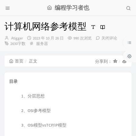
编程学习者也
计算机网络参考模型
博
发
Atigger
2023 年 10 月 26 日
990 次浏览
关闭评论
主：
布
分
2630字数
服务器
时
类：
间：
首页
正文
分享到：
目录
1、分层思想
2、OSI参考模型
3、OSI模型vsTCP/IP模型