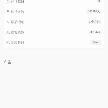
评论数目
0
运行天数
3年298天
最后活动
3 个月前
访客总数
391,476
响应耗时
166 ms
广告