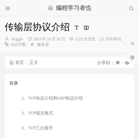
编程学习者也
传输层协议介绍
博
发
Atigger
2023 年 10 月 26 日
1123 次浏览
关闭评论
主：
布
分
3213字数
服务器
时
类：
间：
首页
正文
分享到：
目录
1、TCP协议介绍和UDP协议介绍
2、TCP报文格式
3、TCP三次握手