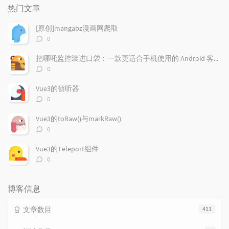
门
新
机
热门文章
文
评
文
章
论
章
[原创]mangabz漫画网爬取
评
0
论
数：
把哪吒监控装进口袋：一款更适合手机使用的 Android 客户端
评
0
论
数：
Vue3的侦听器
评
0
论
数：
Vue3的toRaw()与markRaw()
评
0
论
数：
Vue3的Teleport组件
评
0
论
数：
博客信息
文章数目
411