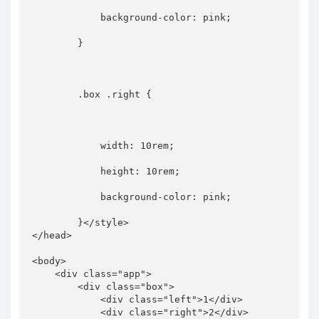
background-color
:
 pink
;
}
.box .right
{
width
:
 10rem
;
height
:
 10rem
;
background-color
:
 pink
;
}
</
style
>
</
head
>
<
body
>
<
div
class
=
"
app
"
>
<
div
class
=
"
box
"
>
<
div
class
=
"
left
"
>
1
</
div
>
<
div
class
=
"
right
"
>
2
</
div
>