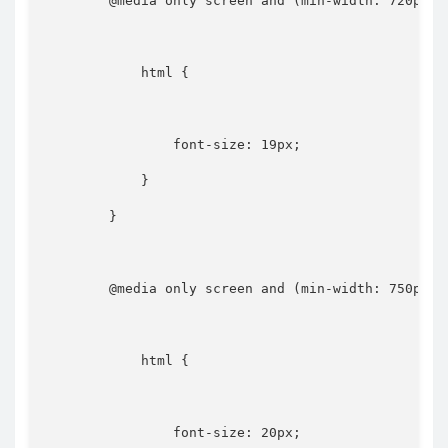
@media
only
 screen 
and
(
min-width
:
 720px
)
html
{
font-size
:
 19px
;
}
}
@media
only
 screen 
and
(
min-width
:
 750px
)
html
{
font-size
:
 20px
;