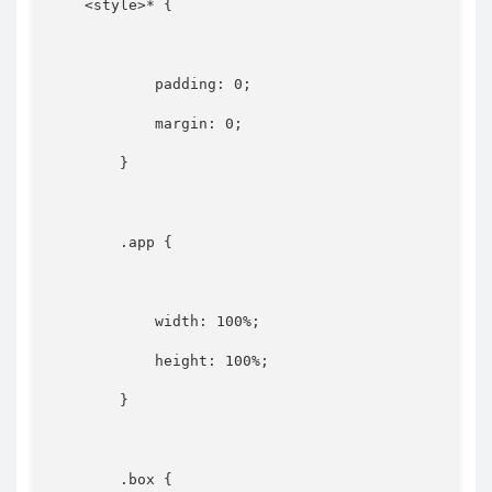
<
style
>
*
{
padding
:
 0
;
margin
:
 0
;
}
.app
{
width
:
 100%
;
height
:
 100%
;
}
.box
{