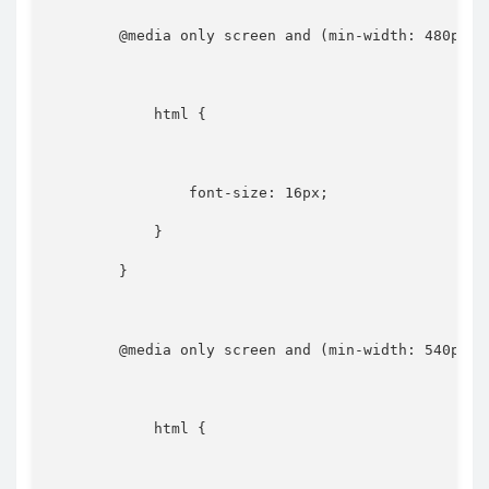
@media
only
 screen 
and
(
min-width
:
 480px
)
html
{
font-size
:
 16px
;
}
}
@media
only
 screen 
and
(
min-width
:
 540px
)
html
{