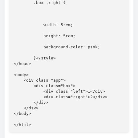
.box .right
{
width
:
 5rem
;
height
:
 5rem
;
background-color
:
 pink
;
}
</
style
>
</
head
>
<
body
>
<
div
class
=
"
app
"
>
<
div
class
=
"
box
"
>
<
div
class
=
"
left
"
>
1
</
div
>
<
div
class
=
"
right
"
>
2
</
div
>
</
div
>
</
div
>
</
body
>
</
html
>