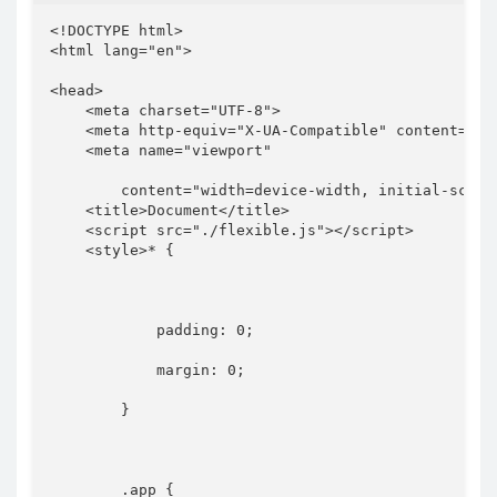
<!
DOCTYPE
html
>
<
html
lang
=
"
en
"
>
<
head
>
<
meta
charset
=
"
UTF-8
"
>
<
meta
http-equiv
=
"
X-UA-Compatible
"
content
=
"
IE
<
meta
name
=
"
viewport
"
content
=
"
width=device-width, initial-scale
<
title
>
Document
</
title
>
<
script
src
=
"
./flexible.js
"
>
</
script
>
<
style
>
*
{
padding
:
 0
;
margin
:
 0
;
}
.app
{