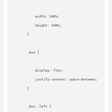
width
:
 100%
;
height
:
 100%
;
}
.box
{
display
:
 flex
;
justify-content
:
 space-between
;
}
.box .left
{