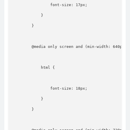
font-size
:
 17px
;
}
}
@media
only
 screen 
and
(
min-width
:
 640px
)
html
{
font-size
:
 18px
;
}
}