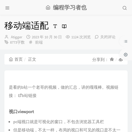
编程学习者也
移动端适配
博
发
Atigger
2023 年 10 月 30 日
1124 次浏览
关闭评论
主：
布
分
8773字数
前端
时
类：
间：
首页
正文
分享到：
是看的b站一个老哥的视频，做的汇总，讲的嘎嘎棒。视频链
接：
b站链接
视口viewport
pc端视口就是可视化的窗口，不包含浏览器工具栏
但是移动端，不太一样，布局的视口和可见的视口是不太一