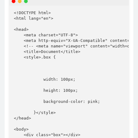
<!
DOCTYPE
html
>
<
html
lang
=
"
en
"
>
<
head
>
<
meta
charset
=
"
UTF-8
"
>
<
meta
http-equiv
=
"
X-UA-Compatible
"
content
=
"
IE
<!-- <meta name="viewport" content="width=devi
<
title
>
Document
</
title
>
<
style
>
.box
{
width
:
 100px
;
height
:
 100px
;
background-color
:
 pink
;
}
</
style
>
</
head
>
<
body
>
<
div
class
=
"
box
"
>
</
div
>