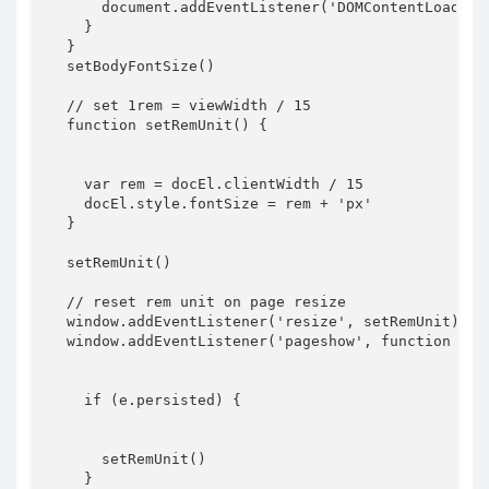
      document
.
addEventListener
(
'DOMContentLoaded'
}
}
setBodyFontSize
(
)
// set 1rem = viewWidth / 15
function
setRemUnit
(
)
{
var
 rem 
=
 docEl
.
clientWidth 
/
15
    docEl
.
style
.
fontSize 
=
 rem 
+
'px'
}
setRemUnit
(
)
// reset rem unit on page resize
  window
.
addEventListener
(
'resize'
,
 setRemUnit
)
  window
.
addEventListener
(
'pageshow'
,
function
(
e
)
if
(
e
.
persisted
)
{
setRemUnit
(
)
}