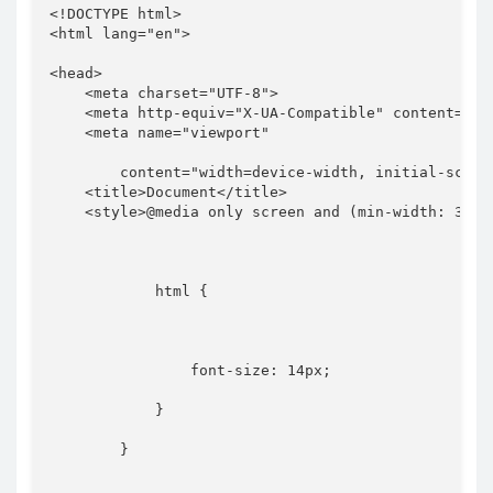
<!
DOCTYPE
html
>
<
html
lang
=
"
en
"
>
<
head
>
<
meta
charset
=
"
UTF-8
"
>
<
meta
http-equiv
=
"
X-UA-Compatible
"
content
=
"
IE
<
meta
name
=
"
viewport
"
content
=
"
width=device-width, initial-scale
<
title
>
Document
</
title
>
<
style
>
@media
only
 screen 
and
(
min-width
:
 320p
html
{
font-size
:
 14px
;
}
}