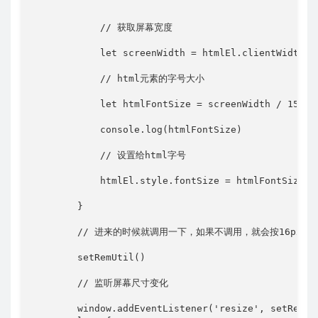
// 获取屏幕宽度
let
 screenWidth 
=
 htmlEl
.
clientWidth
// html元素的字号大小
let
 htmlFontSize 
=
 screenWidth 
/
15
            console
.
log
(
htmlFontSize
)
// 设置给html字号
            htmlEl
.
style
.
fontSize 
=
 htmlFontSize 
+
}
// 进来的时候就调用一下，如果不调用，就会按16px走
setRemUtil
(
)
// 监听屏幕尺寸变化
        window
.
addEventListener
(
'resize'
,
 setRemUt