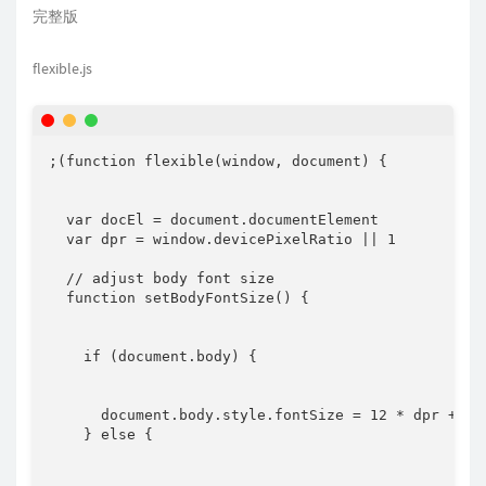
完整版
flexible.js
;
(
function
flexible
(
window
,
 document
)
{
var
 docEl 
=
 document
.
documentElement

var
 dpr 
=
 window
.
devicePixelRatio 
||
1
// adjust body font size
function
setBodyFontSize
(
)
{
if
(
document
.
body
)
{
      document
.
body
.
style
.
fontSize 
=
12
*
 dpr 
+
'p
}
else
{