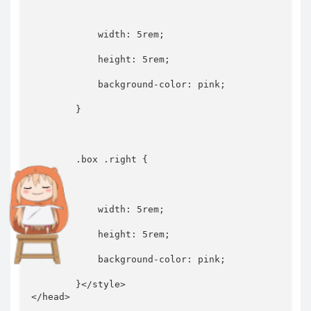
width
:
 5rem
;
height
:
 5rem
;
background-color
:
 pink
;
}
.box .right
{
width
:
 5rem
;
height
:
 5rem
;
background-color
:
 pink
;
}
</
style
>
</
head
>