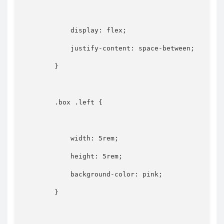
display
:
 flex
;
justify-content
:
 space-between
;
}
.box .left
{
width
:
 5rem
;
height
:
 5rem
;
background-color
:
 pink
;
}