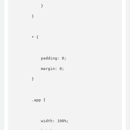
}
}
*
{
padding
:
 0
;
margin
:
 0
;
}
.app
{
width
:
 100%
;