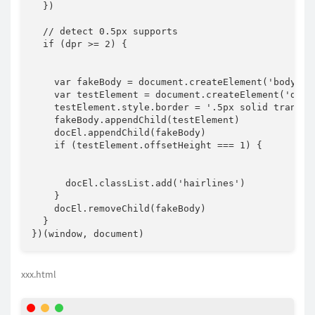
}
)
// detect 0.5px supports
if
(
dpr 
>=
2
)
{
var
 fakeBody 
=
 document
.
createElement
(
'body'
)
var
 testElement 
=
 document
.
createElement
(
'div'
    testElement
.
style
.
border 
=
'.5px solid transpa
    fakeBody
.
appendChild
(
testElement
)
    docEl
.
appendChild
(
fakeBody
)
if
(
testElement
.
offsetHeight 
===
1
)
{
      docEl
.
classList
.
add
(
'hairlines'
)
}
    docEl
.
removeChild
(
fakeBody
)
}
}
)
(
window
,
 document
)
xxx.html