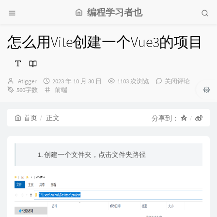
编程学习者也
怎么用Vite创建一个Vue3的项目
博
发
Atigger
2023 年 10 月 30 日
1103 次浏览
关闭评论
主：
布
分
560字数
前端
时
类：
间：
首页
正文
分享到：
1. 创建一个文件夹，点击文件夹路径