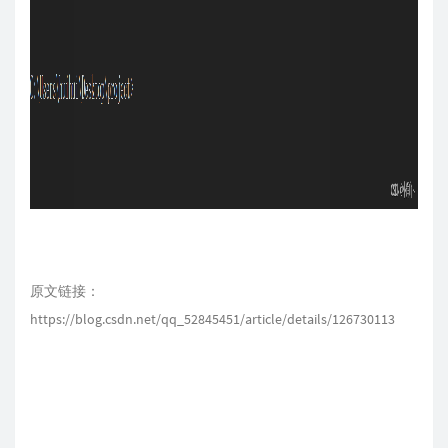
原文链接：
https://blog.csdn.net/qq_52845451/article/details/126730113