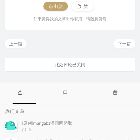
打赏
赞
如果觉得我的文章对你有用，请随意赞赏
上一篇
下一篇
此处评论已关闭
热
最
随
门
新
机
热门文章
文
评
文
章
论
章
[原创]mangabz漫画网爬取
评
0
论
数：