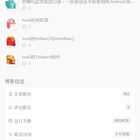
把哪吒监控装进口袋：一款更适合手机使用的 Android 客户端
评
0
论
数：
Vue3的侦听器
评
0
论
数：
Vue3的toRaw()与markRaw()
评
0
论
数：
Vue3的Teleport组件
评
0
论
数：
博客信息
文章数目
411
评论数目
0
运行天数
3年297天
最后活动
3 个月前