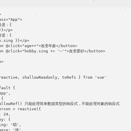


ss="App">

龄是：{

}</p>

好是：{

y.sing }}</p>

on @click="age++">改变年龄</button>

on @click="hobby.sing += '~'">改变爱好</button>

>

reactive, shallowReadonly, toRefs } from 'vue'

ault {

pp',

{

shallowRef() 只能处理简单数据类型的响应式，不能处理对象的响应式

erson = reactive({

 24,

y: {

ing: '唱',

ance: '跳',
