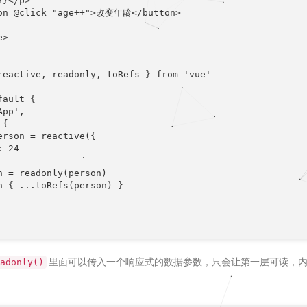
}</p>

on @click="age++">改变年龄</button>

>

reactive, readonly, toRefs } from 'vue'

ault {

pp',

{

erson = reactive({

 24

n = readonly(person)

n { ...toRefs(person) }

里面可以传入一个响应式的数据参数，只会让第一层可读，
adonly()