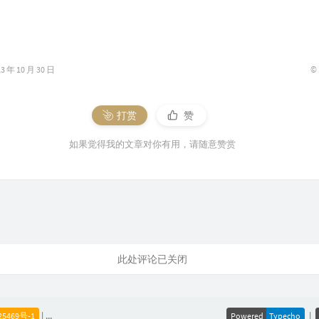
©
年 10 月 30 日
打赏
赞
如果觉得我的文章对你有用，请随意赞赏
此处评论已关闭
|
|
|
25469号-1
公安备案
川公网安备51011402001062号
Powered
本站已支持
Typecho
IPv6