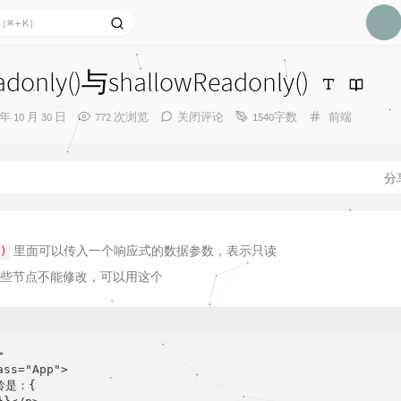
1
donly()与shallowReadonly()
2
分
 年 10 月 30 日
772 次浏览
关闭评论
1540字数
前端
3
类：
4
5
分
6
里面可以传入一个响应式的数据参数，表示只读
)
有一些节点不能修改，可以用这个


ss="App">

龄是：{
