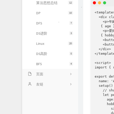
算法思想总结
12
<template>
DP
10
  <div cla
    <p>年
DFS
7
{ age }
    <p>爱
DS进阶
3
{ hobb
    <butt
Linux
20
    <butt
  </div>

DS高阶
</template
5
<script>

BFS
4
import { 
页面
export def
  name: 'A
时光机
友链
  setup() 
    // 
仓库
PetPet图片生成
    let p
      age:
      hobb
留言板
QQ机器人
        s
        d