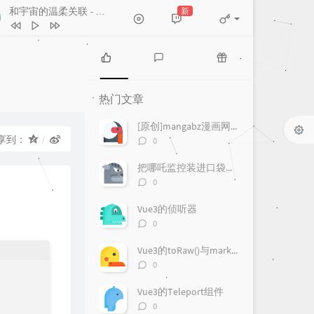
和宇宙的温柔关联
新
- 房东的猫
和宇宙的温柔关联
房东的猫
One Last Kiss
宇多田ヒカル
热
最
随
下一个天亮
郭静
门
新
机
热门文章
文
评
文
爱情讯息
郭静
章
论
章
[原创]mangabz漫画网爬取
人生浪费指南
夏日入侵企画
评
享到：
0
论
一样的月光
徐佳莹
数：
把哪吒监控装进口袋：一款更适合手机使用的 Android 客户端
评
0
论
数：
Vue3的侦听器
评
0
论
数：
Vue3的toRaw()与markRaw()
评
0
论
数：
Vue3的Teleport组件
评
0