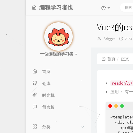
编程学习者也
Vue3的rea
博
发
Atigger
2023
主：
布
时
一位编程的学习者
间：
首页
正文
首页
仓库
readonly(
应用 ： 
时光机
留言板
<template>
  <div cla
分类
    <p>年