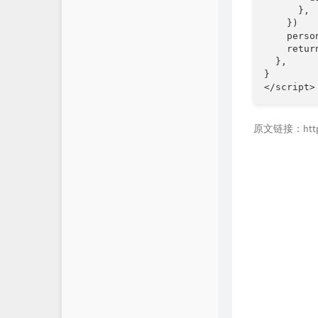
关于
      },

    })

    perso
    retur
  },

}

</script>
原文链接：https://