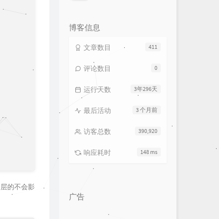
论
数：
博客信息
文章数目
411
评论数目
0
运行天数
3年296天
最后活动
3 个月前
访客总数
390,920
响应耗时
148 ms
内层的不会影
广告