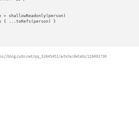
n = shallowReadonly(person)

n { ...toRefs(person) }

blog.csdn.net/qq_52845451/article/details/126692730