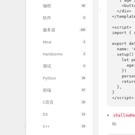
{ age }
编程
    <butt
60
  </div>

</template
软件
5
<script>

服务器
106
import { 
Mirai
2
export def
  name: 'A
Handsome
2
  setup() 
    let p
      age:
测试
0
    })

    perso
Python
28
    retur
  },

前端
97
}

</script>
C语言
20
DS
11
shallowRe
响
C++
19