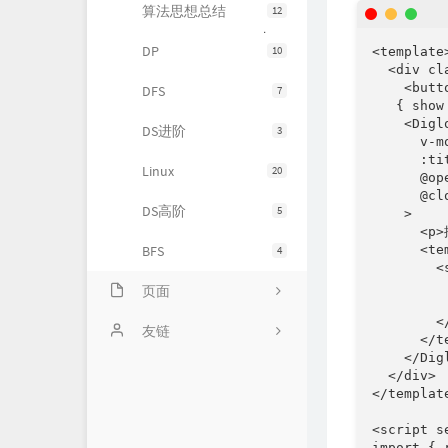
算法思想总结
12
DP
10
<template>
  <div cl
    <butt
DFS
7
{ show
    <Diglo
DS进阶
3
      v-m
      :ti
Linux
20
      @op
      @cl
DS高阶
5
    >

      <p
BFS
      <te
4
        <s
         
页面
         
        </
时光机
友链
      </te
    </Digl
仓库
PetPet图片生成
  </div>

</template
留言板
QQ机器人
<script se
import { 