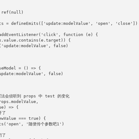
ref(null)

ts = defineEmits(['update:modelValue', 'open', 'close'])

addEventListener('click', function (e) {

x.value.contains(e.target)) {

('update:modelValue', false)

seModel = () => {

update:modelValue', false)

写法会侦听到 props 中 test 的变化

rops.modelValue,

e) => {

开了

ewValue === true) {

its('open', '随便传个参数吧1')

闭了
