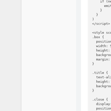
    if (n
      em
    }

  }

)

</script>

<style sco
.box {

  positio
  width: 5
  height: 
  backgro
  margin: 
}

.title {

  text-al
  height: 
  backgro
}

.close {

  display:
  positio