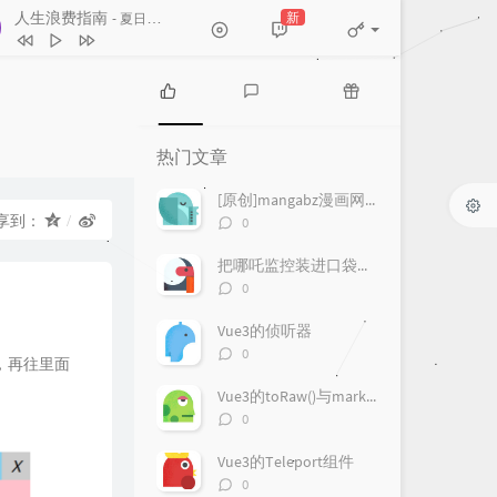
人生浪费指南
新
- 夏日入侵企画
和宇宙的温柔关联
房东的猫
One Last Kiss
宇多田ヒカル
热
最
随
下一个天亮
郭静
门
新
机
热门文章
文
评
文
爱情讯息
郭静
章
论
章
[原创]mangabz漫画网爬取
人生浪费指南
夏日入侵企画
评
享到：
0
论
一样的月光
徐佳莹
数：
把哪吒监控装进口袋：一款更适合手机使用的 Android 客户端
评
0
论
数：
Vue3的侦听器
评
0
，再往里面
论
数：
Vue3的toRaw()与markRaw()
评
0
论
数：
Vue3的Teleport组件
评
0