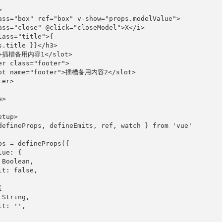


ass="box" ref="box" v-show="props.modelValue">

ass="close" @click="closeModel">X</i>

lass="title">{

s.title }}</h3>

t>插槽备用内容1</slot>

er class="footer">

lot name="footer">插槽备用内容2</slot>

er>

>

tup>

defineProps, defineEmits, ref, watch } from 'vue'

ps = defineProps({

ue: {

Boolean,

t: false,



String,

t: '',
