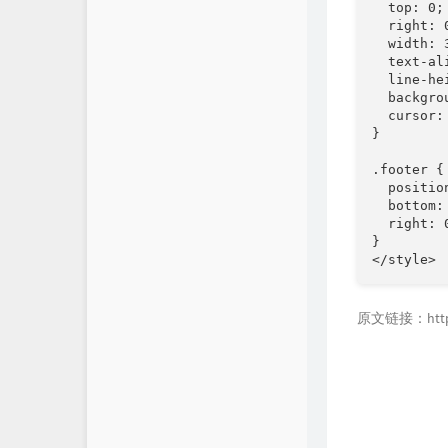
  top: 0;

  right: 0
  width: 3
  text-al
  line-he
  backgro
  cursor: 
}

.footer {

  positio
  bottom: 
  right: 0
}

原文链接：https://