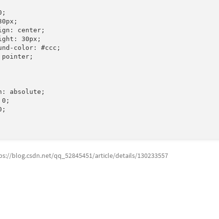
;

0px;

ign: center;

ight: 30px;

und-color: #ccc;

pointer;

n: absolute;

0;

;

blog.csdn.net/qq_52845451/article/details/130233557