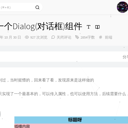
1
一个Dialog(对话框)组件
2
分
 年 10 月 30 日
927 次浏览
关闭评论
2854字数
前端
3
类：
4
5
分
6
到过，当时挺懵的，回来看了看，发现原来是这样做的
只实现了一个最基本的，可以传入属性，也可以使用方法，后续需要什么