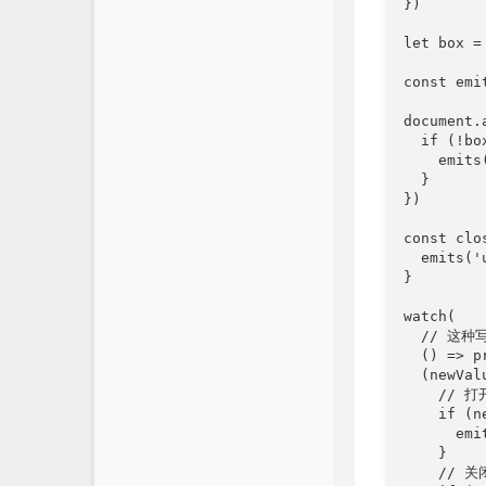
})

let box = 
const emi
document.
  if (!bo
    emits
  }

})

const clo
  emits('
}

watch(

  // 这种
  () => p
  (newValu
    // 打
    if (n
      em
    }

    // 关