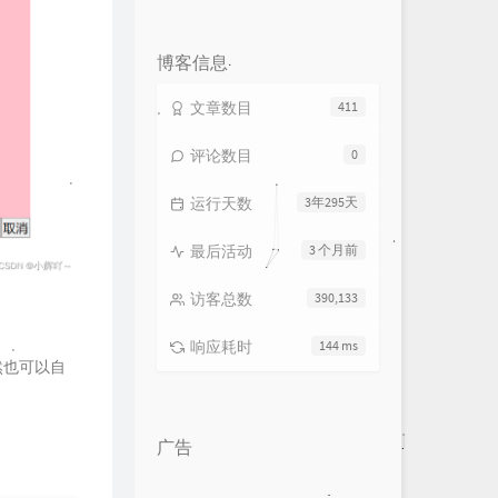
论
数：
博客信息
文章数目
411
评论数目
0
运行天数
3年295天
最后活动
3 个月前
访客总数
390,133
响应耗时
144 ms
当然也可以自
广告