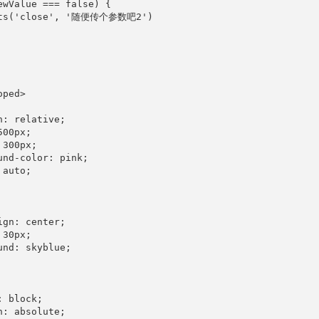
ewValue === false) {

its('close', '随便传个参数吧2')

ped>

n: relative;

00px;

300px;

und-color: pink;

auto;

ign: center;

30px;

und: skyblue;

 block;

n: absolute;
