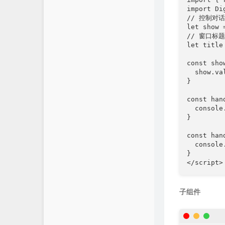
关于
import Di
// 控制对话
let show 
// 窗口标题

let title
const sho
  show.val
}

const han
  consol
}

const han
  consol
}

子组件