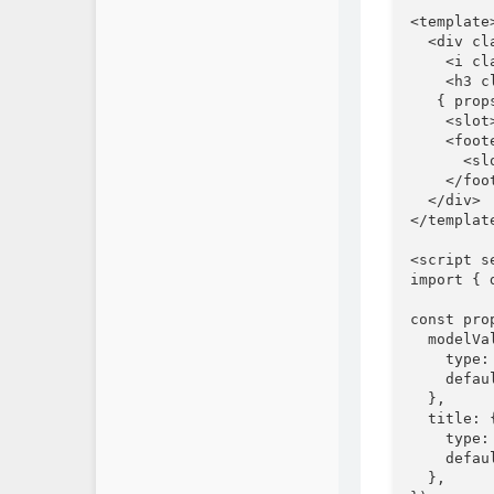
<template>
  <div cl
    <i cl
    <h3 c
{ prop
    <slo
    <foot
      <s
    </foot
  </div>

</template
<script se
import { 
const pro
  modelVal
    type: 
    defaul
  },

  title: {
    type: 
    defaul
  },
