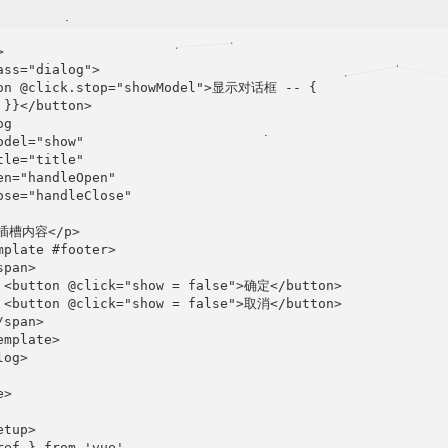


ass="dialog">

on @click.stop="showModel">显示对话框 -- {

 }}</button>

g

odel="show"

tle="title"

en="handleOpen"

ose="handleClose"

>插槽内容</p>

mplate #footer>

pan>

 <button @click="show = false">确定</button>

 <button @click="show = false">取消</button>

span>

mplate>

og>

>

tup>

ref } from 'vue'
