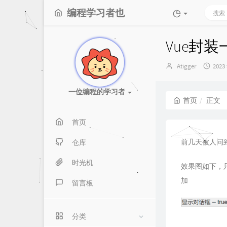
编程学习者也
Vue封装
博
发
Atigger
2023
主：
布
时
一位编程的学习者
间：
首页
正文
首页
前几天被人问
仓库
时光机
效果图如下，
加
留言板
分类