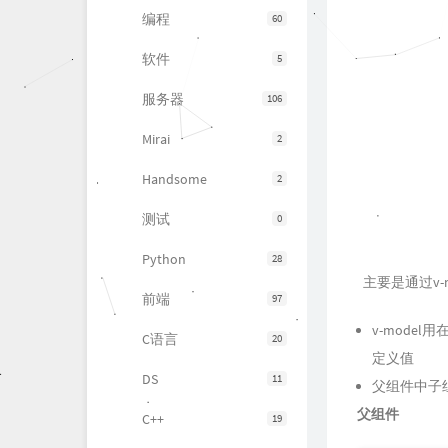
编程
60
软件
5
服务器
106
Mirai
2
Handsome
2
测试
0
Python
28
主要是通过v-
前端
97
v-model
C语言
20
定义值
DS
11
父组件中子
父组件
C++
19