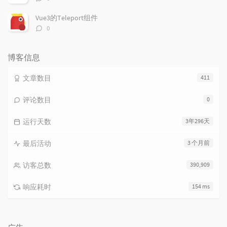
论
数：
Vue3的Teleport组件
评
0
论
数：
博客信息
文章数目
411
评论数目
0
运行天数
3年296天
最后活动
3 个月前
访客总数
390,909
响应耗时
154 ms