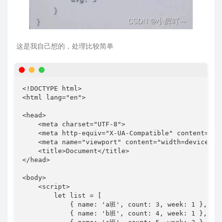
这是我自己想的，处理比较简单
<!DOCTYPE html>

<html lang="en">

<head>

    <meta charset="UTF-8">

    <meta http-equiv="X-UA-Compatible" content="IE=
    <meta name="viewport" content="width=device-wid
    <title>Document</title>

</head>

<body>

    <script>

        let list = [

            { name: 'a班', count: 3, week: 1 },

            { name: 'b班', count: 4, week: 1 },
