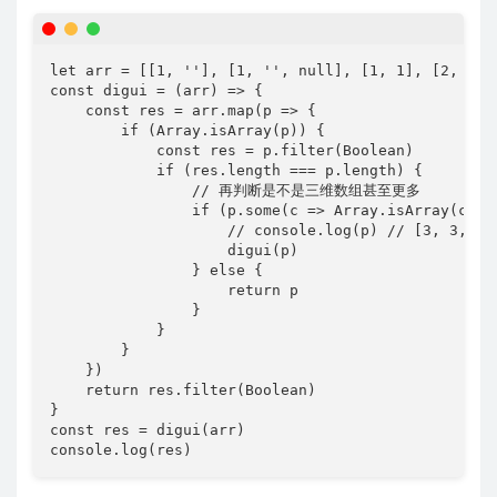
let arr = [[1, ''], [1, '', null], [1, 1], [2, 2, 
const digui = (arr) => {

    const res = arr.map(p => {

        if (Array.isArray(p)) {

            const res = p.filter(Boolean)

            if (res.length === p.length) {

                // 再判断是不是三维数组甚至更多

                if (p.some(c => Array.isArray(c))) 
                    // console.log(p) // [3, 3, Arr
                    digui(p)

                } else {

                    return p

                }

            }

        }

    })

    return res.filter(Boolean)

}

const res = digui(arr)

console.log(res)