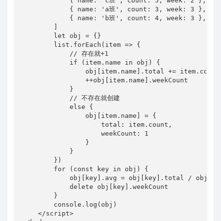
            { name: 'c班', count: 5, week: 2 },

            { name: 'a班', count: 3, week: 3 },

            { name: 'b班', count: 4, week: 3 },

        ]

        let obj = {}

        list.forEach(item => {

            // 存在就+1

            if (item.name in obj) {

                obj[item.name].total += item.count

                ++obj[item.name].weekCount

            }

            // 不存在就创建

            else {

                obj[item.name] = {

                    total: item.count,

                    weekCount: 1

                }

            }

        })

        for (const key in obj) {

            obj[key].avg = obj[key].total / obj[key
            delete obj[key].weekCount

        }

        console.log(obj)

    </script>
