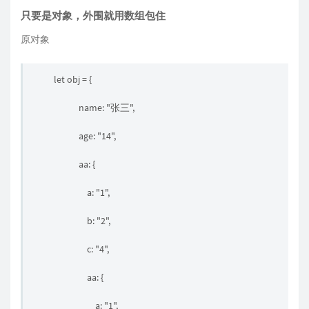
只要是对象，外围就用数组包住
原对象
let obj = {
name: "张三",
age: "14",
aa: {
a: "1",
b: "2",
c: "4",
aa: {
a: "1",