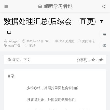
编程学习者也
数据处理汇总(后续会一直更)
博
发
Atigger
2023 年 10 月 30 日
936 次浏览
关闭评论
主：
布
分
9755字数
前端
时
类：
间：
首页
正文
分享到：
目录
多维数组，处理掉里面包含假值的
只要是对象，外围就用数组包住