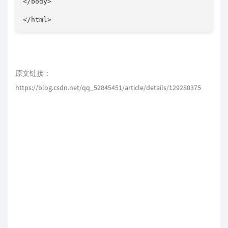
</body>

</html>
原文链接：
https://blog.csdn.net/qq_52845451/article/details/129280375