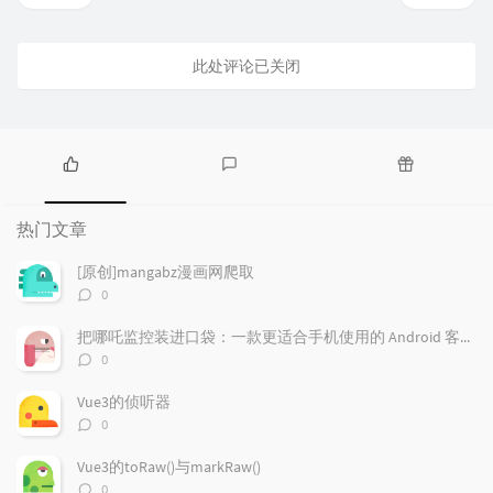
此处评论已关闭
热
最
随
门
新
机
热门文章
文
评
文
章
论
章
[原创]mangabz漫画网爬取
评
0
论
数：
把哪吒监控装进口袋：一款更适合手机使用的 Android 客户端
评
0
论
数：
Vue3的侦听器
评
0
论
数：
Vue3的toRaw()与markRaw()
评
0