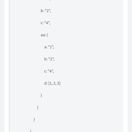
b: "2",
c: "4",
aa: {
a: "1",
b: "2",
c: "4",
d: [1, 2, 3]
}
}
}
}