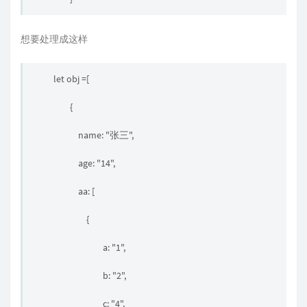
想要处理成这样
let obj =[
{
name: "张三",
age: "14",
aa: [
{
a: "1",
b: "2",
c: "4",