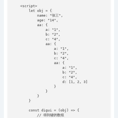
    <script>

        let obj = {

            name: "张三",

            age: "14",

            aa: {

                a: "1",

                b: "2",

                c: "4",

                aa: {

                    a: "1",

                    b: "2",

                    c: "4",

                    aa: {

                        a: "1",

                        b: "2",

                        c: "4",

                        d: [1, 2, 3]

                    }

                }

            }

        }

        const digui = (obj) => {

            // 得到键的数组
