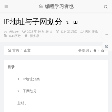
编程学习者也
IP地址与子网划分
博
发
Atigger
2023 年 10 月 26 日
1114 次浏览
关闭评论
主：
布
分
1443字数
服务器
时
类：
间：
首页
正文
分享到：
目录
1、IP地址分类
2、子网划分
总结、