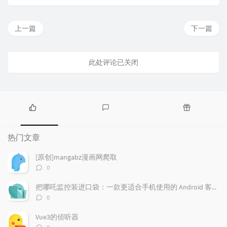
上一篇
下一篇
此处评论已关闭
热
最
随
门
新
机
热门文章
文
评
文
章
论
章
[原创]mangabz漫画网爬取
评
0
论
数：
把哪吒监控装进口袋：一款更适合手机使用的 Android 客户端
评
0
论
数：
Vue3的侦听器
评