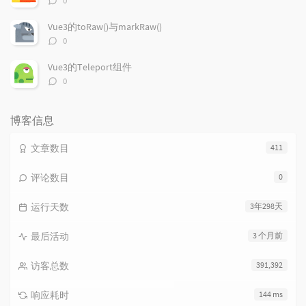
0
论
数：
Vue3的toRaw()与markRaw()
评
0
论
数：
Vue3的Teleport组件
评
0
论
数：
博客信息
文章数目
411
评论数目
0
运行天数
3年298天
最后活动
3 个月前
访客总数
391,392
响应耗时
144 ms