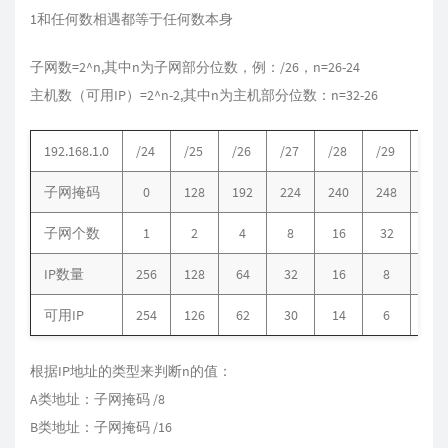
1和任何数相遇都等于任何数本身
子网数=2^n,其中n为子网部分位数，例：/26，n=26-24
主机数（可用IP）=2^n-2,其中n为主机部分位数：n=32-26
192.168.1.0
/24
/25
/26
/27
/28
/29
/30
子网掩码
0
128
192
224
240
248
252
子网个数
1
2
4
8
16
32
64
IP数量
256
128
64
32
16
8
4
可用IP
254
126
62
30
14
6
2
根据IP地址的类型来判断n的值：
A类地址：子网掩码 /8
B类地址：子网掩码 /16