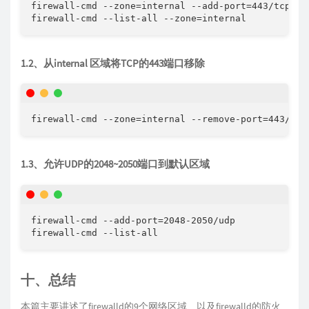
firewall-cmd --zone=internal --add-port=443/tcp

firewall-cmd --list-all --zone=internal
1.2、从internal 区域将TCP的443端口移除
firewall-cmd --zone=internal --remove-port=443/tcp
1.3、允许UDP的2048~2050端口到默认区域
firewall-cmd --add-port=2048-2050/udp

firewall-cmd --list-all
十、总结
本篇主要讲述了firewalld的9个网络区域、以及firewalld的防火