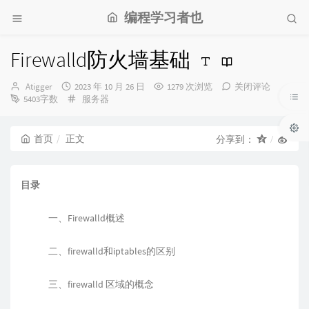
编程学习者也
Firewalld防火墙基础
博
发
Atigger
2023 年 10 月 26 日
1279 次浏览
关闭评论
主：
布
分
5403字数
服务器
时
类：
间：
首页
正文
分享到：
目录
一、Firewalld概述
二、firewalld和iptables的区别
三、firewalld 区域的概念