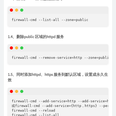
firewall-cmd --list-all --zone=public
1.4、删除public 区域的httpd 服务
firewall-cmd --remove-service=http --zone=public
1.5、同时添加httpd、https 服务到默认区域，设置成永久生
效
firewall-cmd --add-service=http --add-service=https
或firewall-cmd --add-service={http，https} --permane
firewall-cmd --reload 

firewall-cmd --list-all