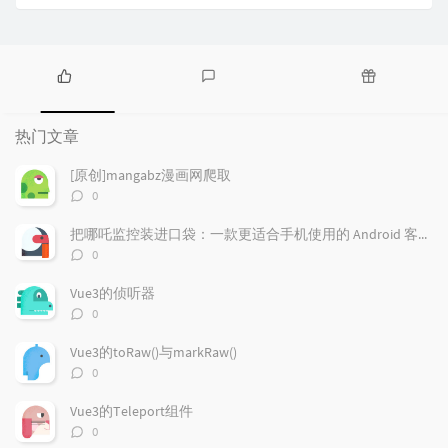
热
最
随
门
新
机
热门文章
文
评
文
章
论
章
[原创]mangabz漫画网爬取
评
0
论
数：
把哪吒监控装进口袋：一款更适合手机使用的 Android 客户端
评
0
论
数：
Vue3的侦听器
评
0
论
数：
Vue3的toRaw()与markRaw()
评
0
论
数：
Vue3的Teleport组件
评
0
论