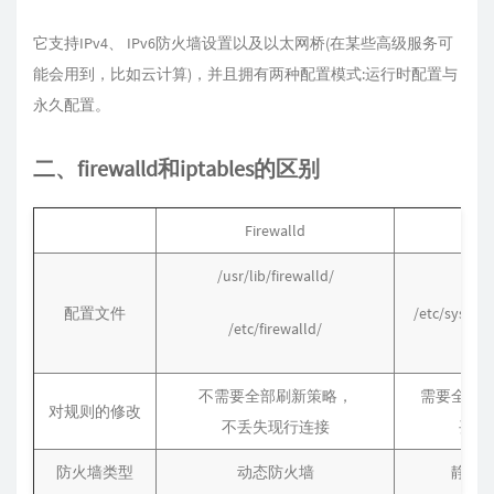
它支持IPv4、 IPv6防火墙设置以及以太网桥(在某些高级服务可
能会用到，比如云计算)，并且拥有两种配置模式:运行时配置与
永久配置。
二、firewalld和iptables的区别
Firewalld
ipta
/usr/lib/firewalld/
配置文件
/etc/sysconf
/etc/firewalld/
不需要全部刷新策略，
需要全部
对规则的修改
不丢失现行连接
丢失
防火墙类型
动态防火墙
静态