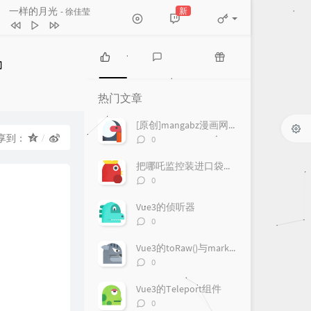
一样的月光
新
- 徐佳莹
和宇宙的温柔关联
房东的猫
One Last Kiss
宇多田ヒカル
热
最
随
下一个天亮
郭静
门
新
机
热门文章
文
评
文
爱情讯息
郭静
章
论
章
[原创]mangabz漫画网爬取
人生浪费指南
夏日入侵企画
评
享到：
0
论
一样的月光
徐佳莹
数：
把哪吒监控装进口袋：一款更适合手机使用的 Android 客户端
评
0
论
数：
Vue3的侦听器
评
0
论
数：
Vue3的toRaw()与markRaw()
评
0
论
数：
Vue3的Teleport组件
评
0