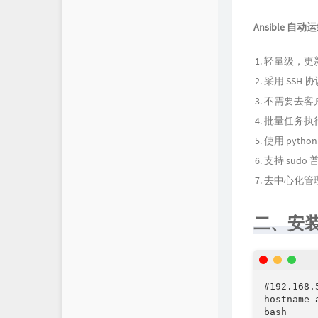
Ansible 
轻量级，更
采用 SSH 
不需要去客户
批量任务执
使用 pyt
支持 sudo
去中心化管
二、安装a
#192.168.5
hostname a
bash
