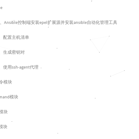
e
、Ansible控制端安装epel扩展源并安装ansible自动化管理工具
2、配置主机清单
3、生成密钥对
、使用ssh-agent代理
e命令模块
mmand模块
n模块
r模块