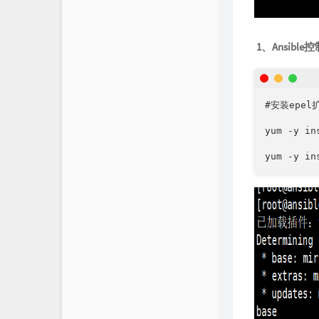
1、
Ansible
控
#安装epel
yum -y in
yum -y in