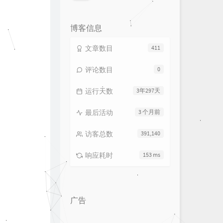
论
数：
博客信息
文章数目
411
评论数目
0
运行天数
3年297天
最后活动
3 个月前
访客总数
391,140
响应耗时
153 ms
广告