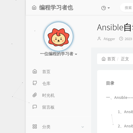
编程学习者也
Ansibl
博
发
Atigger
2023
主：
布
时
一位编程的学习者
间：
首页
正文
首页
目录
仓库
时光机
一、Ansibl
留言板
1、Ans
2、Ans
分类