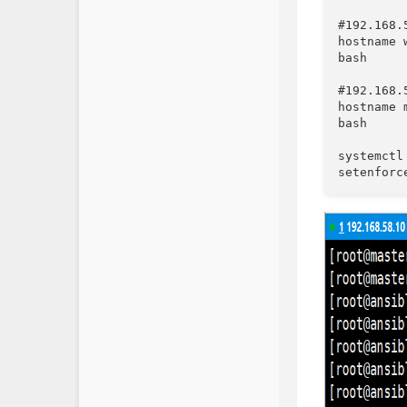
#192.168.5
hostname w
bash

#192.168.5
hostname m
bash

systemctl
setenforc