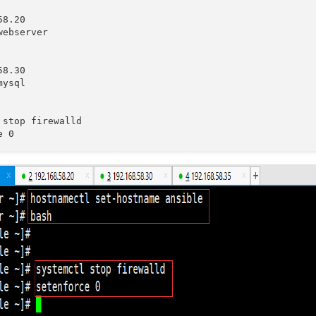
8.20

ebserver

8.30

ysql

 stop firewalld

e 0