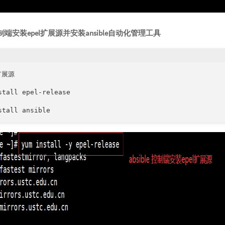
制端安装epel
扩展源并安装ansible
自动化管理工具
扩展源

stall epel-release

stall ansible