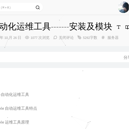
1
e自动化运维工具-------安装及模块
2
分
 年 10 月 26 日
1077 次浏览
关闭评论
5292字数
服务器
3
类：
4
5
分
6
e——自动化运维工具
ible 自动运维工具特点
ible 运维工具原理