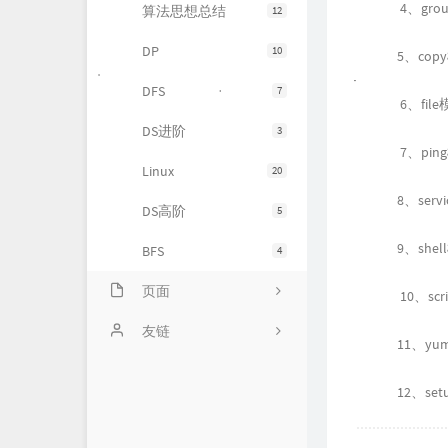
4、gro
算法思想总结
12
DP
10
5、cop
DFS
7
6、fil
DS进阶
3
7、pin
Linux
20
8、serv
DS高阶
5
9、she
BFS
4
页面
10、sc
时光机
友链
11、y
仓库
PetPet图片生成
12、se
留言板
QQ机器人