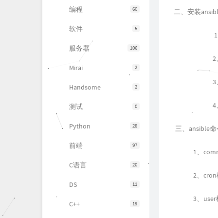
编程
60
二、安装ansibl
软件
5
1
服务器
106
Mirai
2
Handsome
2
4
测试
0
Python
28
三、ansibl
前端
97
1、co
C语言
20
2、cro
DS
11
3、use
C++
19