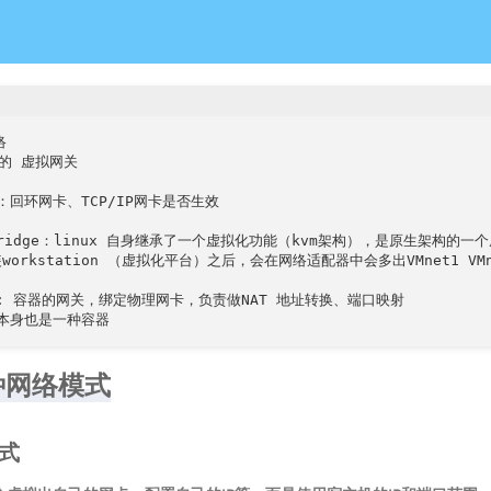


器的 虚拟网关

k ：回环网卡、TCP/IP网卡是否生效

l bridge：linux 自身继承了一个虚拟化功能（kvm架构），是原生架
orkstation （虚拟化平台）之后，会在网络适配器中会多出VMnet1 VMnet
0 : 容器的网关，绑定物理网卡，负责做NAT 地址转换、端口映射

0 本身也是一种容器
种网络模式
模式