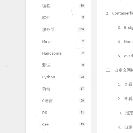
编程
60
2、Containe
软件
5
3、Bri
服务器
106
Mirai
2
4、No
Handsome
2
5、over
测试
0
二、自定义网
Python
28
1、查
前端
97
2、查
C语言
20
DS
11
3、指定
C++
19
4、自定