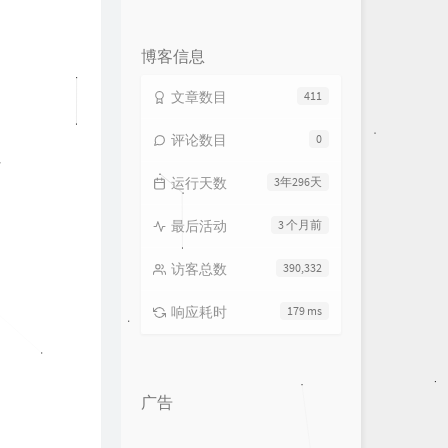
论
数：
博客信息
文章数目
411
评论数目
0
运行天数
3年296天
最后活动
3 个月前
访客总数
390,332
响应耗时
179 ms
广告