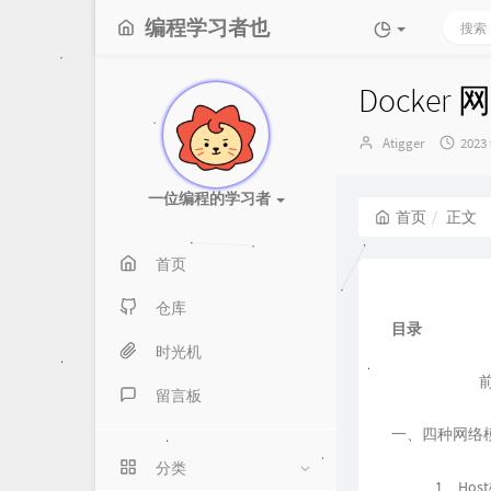
编程学习者也
Docke
博
发
Atigger
2023
主：
布
时
一位编程的学习者
间：
首页
正文
首页
仓库
目录
时光机
留言板
一、四种网络
分类
1、Hos