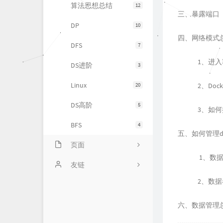
算法思想总结
12
三、暴露端口
DP
10
四、网络模式
DFS
7
1、进入
DS进阶
3
Linux
20
2、Do
DS高阶
5
3、如
BFS
4
五、如何管理d
页面
1、数
时光机
友链
2、数
仓库
PetPet图片生成
留言板
QQ机器人
六、数据管理