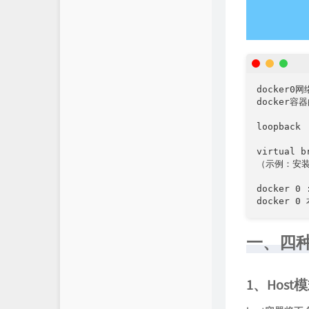
docker0网络
docker容
loopbac
virtua
（示例：安装w
docker 
docker 
一、四
1、Host