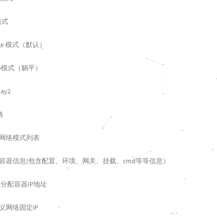
r模式
dge 模式（默认）
ne模式（躺平）
lay2
络
看网络模式列表
看容器信息(包含配置、环境、网关、挂载、cmd等等信息）
分配容器IP地址
义网络固定iP