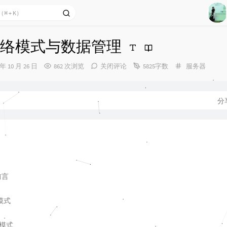
1
r 网络模式与数据管理
2
分
 年 10 月 26 日
862 次浏览
关闭评论
5825字数
服务器
3
类：
4
5
分
6
前言
模式
t模式