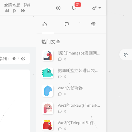
One Last Kiss
新
- 宇多田ヒカル
和宇宙的温柔关联
房东的猫
One Last Kiss
宇多田ヒカル
热
最
随
下一个天亮
郭静
门
新
机
热门文章
文
评
文
爱情讯息
郭静
章
论
章
[原创]mangabz漫画网爬取
人生浪费指南
夏日入侵企画
评
享到：
0
论
一样的月光
徐佳莹
数：
把哪吒监控装进口袋：一款更适合手机使用的 Android 客户端
评
0
论
数：
Vue3的侦听器
评
0
论
数：
Vue3的toRaw()与markRaw()
评
0
论
数：
Vue3的Teleport组件
评
0